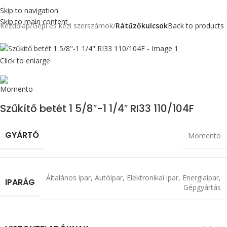
Skip to navigation
Skip to main content
Kezdőlap
Gépi és kézi szerszámok
Rátűzőkulcsok
Back to products
Click to enlarge
Szűkítő betét 1 5/8″-1 1/4″ RI33 110/104F
GYÁRTÓ
Momento
Általános ipar
,
Autóipar
,
Elektronikai ipar
,
Energiaipar
,
IPARÁG
Gépgyártás