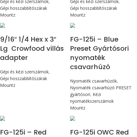
Gépi és kézi szerszámok
,
Gépi és kézi szerszámok
,
Gépi hosszabbítószárak
Gépi hosszabbítószárak
Mountz
Mountz
Max 14,1 Nm
9/16″ 1/4 Hex x 3″
FG-125i – Blue
Lg Crowfood villás
Preset Gyártósori
adapter
nyomaték
csavarhúzó
Gépi és kézi szerszámok
,
Gépi hosszabbítószárak
Nyomaték csavarhúzók
,
Mountz
Nyomaték csavarhúzó PRESET
gyártósori
,
Kézi
nyomatékszerszámok
Mountz
Max 14,1 Nm
Max 14,1 Nm
FG-125i – Red
FG-125i OWC Red