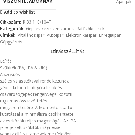
VISZONTELADÓKNAK
Ajánljuk
Add to wishlist
Cikkszám:
RI33 110/104F
Kategóriák:
Gépi és kézi szerszámok
,
Rátűzőkulcsok
Címkék:
Általános ipar
,
Autóipar
,
Elektronikai ipar
,
Enregiaipar
,
Gépgyártás
LEÍRÁS
SZÁLLÍTÁS
Leírás
Szűkítők (PA, IPA & UK )
A szűkítők
széles választékával rendelkezünk a
gépek különféle dugókulcsok és
csavarozógépek tengelyvégei közötti
rugalmas összeköttetés
megteremtésére. A Momento kitartó
kutatással a minimálisra csökkentette
az eszközök teljes magasságát. Az IPA
jellel jelzett szűkítők mágnessel
vannak ellátva, amelyek megfelelően