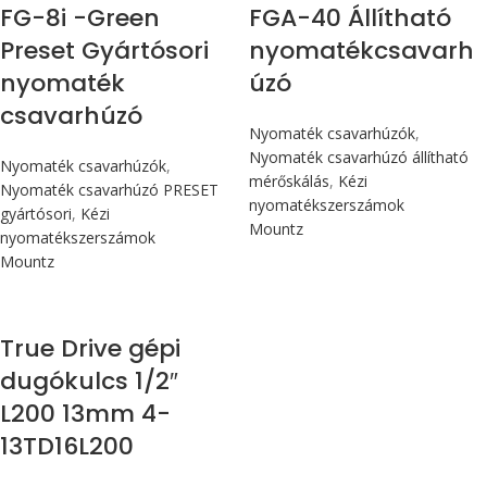
FG-8i -Green
FGA-40 Állítható
Preset Gyártósori
nyomatékcsavarh
nyomaték
úzó
csavarhúzó
Nyomaték csavarhúzók
,
Nyomaték csavarhúzó állítható
Nyomaték csavarhúzók
,
mérőskálás
,
Kézi
Nyomaték csavarhúzó PRESET
nyomatékszerszámok
gyártósori
,
Kézi
Mountz
nyomatékszerszámok
Mountz
True Drive gépi
dugókulcs 1/2″
L200 13mm 4-
13TD16L200