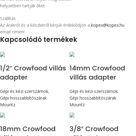
helyzetben tartják őket.
Szállítás
Az árakról és a készletről kérjük érdeklődjön a
kopex@kopex.hu
email címen!
Kapcsolódó termékek
1/2″ Crowfood villás
14mm Crowfood
adapter
villás adapter
Gépi és kézi szerszámok
,
Gépi és kézi szerszámok
,
Gépi hosszabbítószárak
Gépi hosszabbítószárak
Mountz
Mountz
18mm Crowfood
3/8″ Crowfood