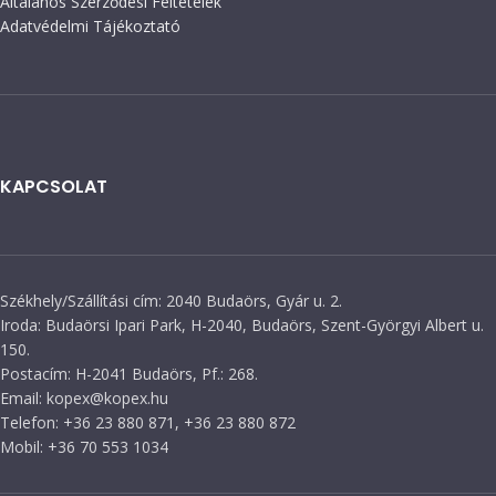
Általános Szerződési Feltételek
Adatvédelmi Tájékoztató
KAPCSOLAT
Székhely/Szállítási cím: 2040 Budaörs, Gyár u. 2.
Iroda: Budaörsi Ipari Park, H-2040, Budaörs, Szent-Györgyi Albert u.
150.
Postacím: H-2041 Budaörs, Pf.: 268.
Email: kopex@kopex.hu
Telefon: +36 23 880 871, +36 23 880 872
Mobil: +36 70 553 1034