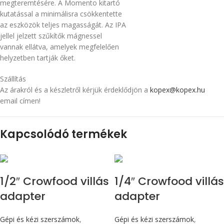
megteremtésére. A Momento kitartó
kutatással a minimálisra csökkentette
az eszközök teljes magasságát. Az IPA
jellel jelzett szűkítők mágnessel
vannak ellátva, amelyek megfelelően
helyzetben tartják őket.
Szállítás
Az árakról és a készletről kérjük érdeklődjön a
kopex@kopex.hu
email címen!
Kapcsolódó termékek
1/2″ Crowfood villás
1/4″ Crowfood villás
adapter
adapter
Gépi és kézi szerszámok
,
Gépi és kézi szerszámok
,