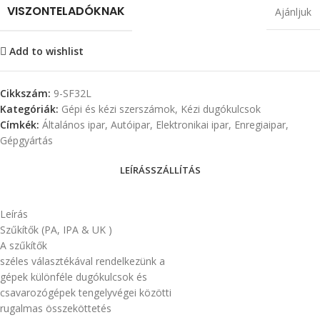
VISZONTELADÓKNAK
Ajánljuk
Add to wishlist
Cikkszám:
9-SF32L
Kategóriák:
Gépi és kézi szerszámok
,
Kézi dugókulcsok
Címkék:
Általános ipar
,
Autóipar
,
Elektronikai ipar
,
Enregiaipar
,
Gépgyártás
LEÍRÁS
SZÁLLÍTÁS
Leírás
Szűkítők (PA, IPA & UK )
A szűkítők
széles választékával rendelkezünk a
gépek különféle dugókulcsok és
csavarozógépek tengelyvégei közötti
rugalmas összeköttetés