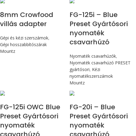
Max 14,1 Nm
8mm Crowfood
FG-125i – Blue
villás adapter
Preset Gyártósori
nyomaték
Gépi és kézi szerszámok
,
csavarhúzó
Gépi hosszabbítószárak
Mountz
Nyomaték csavarhúzók
,
Nyomaték csavarhúzó PRESET
gyártósori
,
Kézi
nyomatékszerszámok
Mountz
Max 14,1 Nm
Max 226 cN.m
FG-125i OWC Blue
FG-20i – Blue
Preset Gyártósori
Preset Gyártósori
nyomaték
nyomaték
csavarhúzó
csavarhúzó