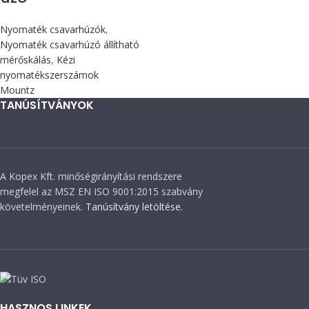
Nyomaték csavarhúzók
,
Nyomaték csavarhúzó állítható
mérőskálás
,
Kézi
nyomatékszerszámok
Mountz
TANÚSÍTVÁNYOK
A Kopex Kft. minőségirányítási rendszere
megfelel az MSZ EN ISO 9001:2015 szabvány
követelményeinek.
Tanúsítvány letöltése.
HASZNOS LINKEK