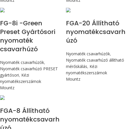
Mountz
Mountz
Max 90 cN.m
Max 226 cN.m
FG-8i -Green
FGA-20 Állítható
Preset Gyártósori
nyomatékcsavarh
nyomaték
úzó
csavarhúzó
Nyomaték csavarhúzók
,
Nyomaték csavarhúzó állítható
Nyomaték csavarhúzók
,
mérőskálás
,
Kézi
Nyomaték csavarhúzó PRESET
nyomatékszerszámok
gyártósori
,
Kézi
Mountz
nyomatékszerszámok
Mountz
Max 90 cN.m
FGA-8 Állítható
nyomatékcsavarh
úzó