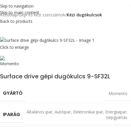
Skip to navigation
Skip to main content
Kezdőlap
Gépi és kézi szerszámok
Kézi dugókulcsok
Back to products
Click to enlarge
Surface drive gépi dugókulcs 9-SF32L
GYÁRTÓ
Momento
Általános ipar
,
Autóipar
,
Elektronikai ipar
,
Energiaipar
,
IPARÁG
Gépgyártás