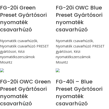
FG-20i Green
FG-20i OWC Blue
Preset Gyártósori
Preset Gyártósori
nyomaték
nyomaték
csavarhúzó
csavarhúzó
Nyomaték csavarhúzók
,
Nyomaték csavarhúzók
,
Nyomaték csavarhúzó PRESET
Nyomaték csavarhúzó PRESET
gyártósori
,
Kézi
gyártósori
,
Kézi
nyomatékszerszámok
nyomatékszerszámok
Mountz
Mountz
Max 226 cN.m
Max 4,5 Nm
FG-20i OWC Green
FG-40i – Blue
Preset Gyártósori
Preset Gyártósori
nyomaték
nyomaték
csavarhúzó
csavarhúzó