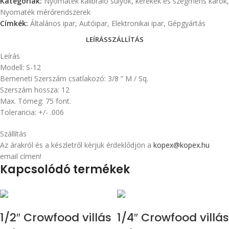
Kategóriák:
Nyomaték kalibráló súlyok, kerekek és szegmens karok
,
Nyomaték mérőrendszerek
Címkék:
Általános ipar
,
Autóipar
,
Elektronikai ipar
,
Gépgyártás
LEÍRÁS
SZÁLLÍTÁS
Leírás
Modell: S-12
Bemeneti Szerszám csatlakozó: 3/8 ” M / Sq.
Szerszám hossza: 12
Max. Tömeg: 75 font.
Tolerancia: +/- .006
Szállítás
Az árakról és a készletről kérjük érdeklődjön a
kopex@kopex.hu
email címen!
Kapcsolódó termékek
1/2″ Crowfood villás
1/4″ Crowfood villás