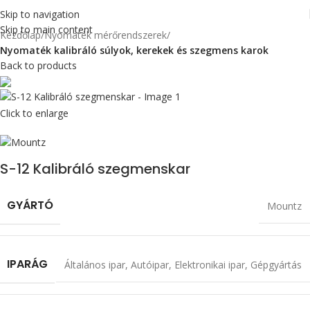
Skip to navigation
Skip to main content
Kezdőlap
Nyomaték mérőrendszerek
Nyomaték kalibráló súlyok, kerekek és szegmens karok
Back to products
Click to enlarge
S-12 Kalibráló szegmenskar
GYÁRTÓ
Mountz
IPARÁG
Általános ipar
,
Autóipar
,
Elektronikai ipar
,
Gépgyártás