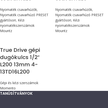
Nyomaték csavarhúzók
,
Nyomaték csavarhúzók
,
Nyomaték csavarhúzó PRESET
Nyomaték csavarhúzó PRESET
gyártósori
,
Kézi
gyártósori
,
Kézi
nyomatékszerszámok
nyomatékszerszámok
Mountz
Mountz
True Drive gépi
dugókulcs 1/2″
L200 13mm 4-
13TD16L200
Gépi és kézi szerszámok
Momento
TANÚSÍTVÁNYOK