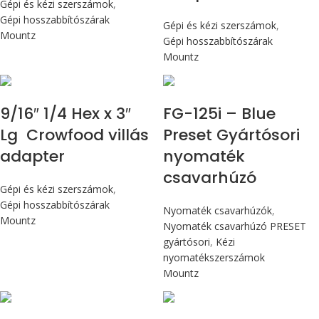
Gépi és kézi szerszámok
,
Gépi hosszabbítószárak
Gépi és kézi szerszámok
,
Mountz
Gépi hosszabbítószárak
Mountz
Max 14,1 Nm
9/16″ 1/4 Hex x 3″
FG-125i – Blue
Lg Crowfood villás
Preset Gyártósori
adapter
nyomaték
csavarhúzó
Gépi és kézi szerszámok
,
Gépi hosszabbítószárak
Nyomaték csavarhúzók
,
Mountz
Nyomaték csavarhúzó PRESET
gyártósori
,
Kézi
nyomatékszerszámok
Mountz
Max 14,1 Nm
Max 14,1 Nm