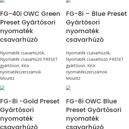
FG-40i OWC Green
FG-8i – Blue Preset
Preset Gyártósori
Gyártósori
nyomaték
nyomaték
csavarhúzó
csavarhúzó
Nyomaték csavarhúzók
,
Nyomaték csavarhúzók
,
Nyomaték csavarhúzó PRESET
Nyomaték csavarhúzó PRESET
gyártósori
,
Kézi
gyártósori
,
Kézi
nyomatékszerszámok
nyomatékszerszámok
Mountz
Mountz
Max 90 cN.m
Max 90 cN.m
FG-8i -Gold Preset
FG-8i OWC Blue
Gyártósori
Preset Gyártósori
nyomaték
nyomaték
csavarhúzó
csavarhúzó