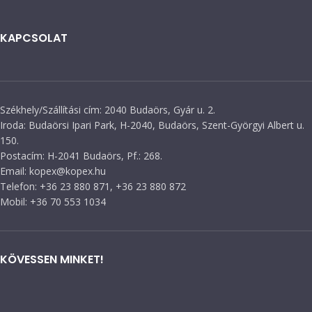
KAPCSOLAT
Székhely/Szállítási cím: 2040 Budaörs, Gyár u. 2.
Iroda: Budaörsi Ipari Park, H-2040, Budaörs, Szent-Györgyi Albert u.
150.
Postacím: H-2041 Budaörs, Pf.: 268.
Email: kopex@kopex.hu
Telefon: +36 23 880 871, +36 23 880 872
Mobil: +36 70 553 1034
KÖVESSEN MINKET!