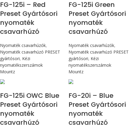
FG-125i – Red
FG-125i Green
Preset Gyártósori
Preset Gyártósori
nyomaték
nyomaték
csavarhúzó
csavarhúzó
Nyomaték csavarhúzók
,
Nyomaték csavarhúzók
,
Nyomaték csavarhúzó PRESET
Nyomaték csavarhúzó PRESET
gyártósori
,
Kézi
gyártósori
,
Kézi
nyomatékszerszámok
nyomatékszerszámok
Mountz
Mountz
Max 14,1 Nm
Max 226 cN.m
FG-125i OWC Blue
FG-20i – Blue
Preset Gyártósori
Preset Gyártósori
nyomaték
nyomaték
csavarhúzó
csavarhúzó