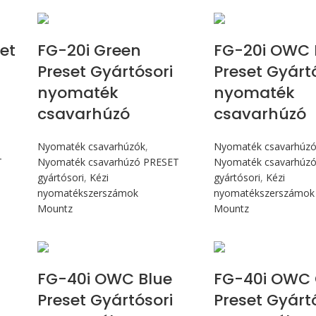
Max 226 cN.m
Max 226 
et
FG-20i Green
FG-20i OWC 
Preset Gyártósori
Preset Gyárt
nyomaték
nyomaték
csavarhúzó
csavarhúzó
Nyomaték csavarhúzók
,
Nyomaték csavarhúz
T
Nyomaték csavarhúzó PRESET
Nyomaték csavarhúz
gyártósori
,
Kézi
gyártósori
,
Kézi
nyomatékszerszámok
nyomatékszerszámok
Mountz
Mountz
Max 4,5 Nm
Max 4,5 
FG-40i OWC Blue
FG-40i OWC 
Preset Gyártósori
Preset Gyárt