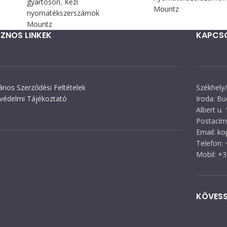
gyártósori
,
Kézi
Mountz
nyomatékszerszámok
Mountz
ZNOS LINKEK
KAPCS
lános Szerződési Feltételek
Székhely/
védelmi Tájékoztató
Iroda: Bu
Albert u. 
Postacím:
Email: k
Telefon:
Mobil: +
KÖVESS