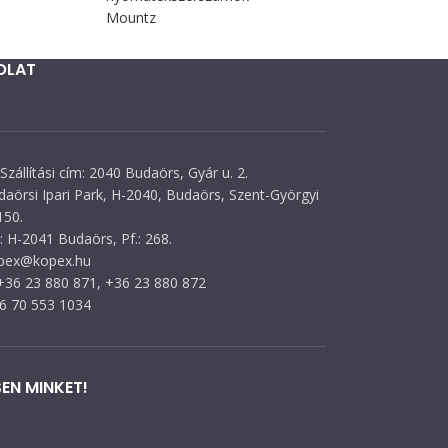
Mountz
OLAT
Szállítási cím: 2040 Budaörs, Gyár u. 2.
daörsi Ipari Park, H-2040, Budaörs, Szent-Györgyi
150.
 H-2041 Budaörs, Pf.: 268.
opex@kopex.hu
 +36 23 880 871, +36 23 880 872
36 70 553 1034
EN MINKET!