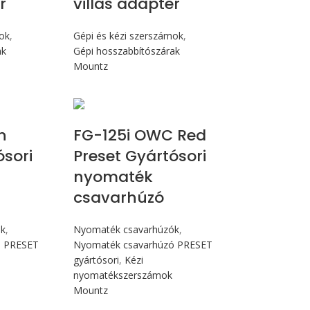
r
villás adapter
mok
,
Gépi és kézi szerszámok
,
ak
Gépi hosszabbítószárak
Mountz
 Nm
Max 14,1 Nm
n
FG-125i OWC Red
ósori
Preset Gyártósori
nyomaték
csavarhúzó
ók
,
Nyomaték csavarhúzók
,
ó PRESET
Nyomaték csavarhúzó PRESET
gyártósori
,
Kézi
nyomatékszerszámok
Mountz