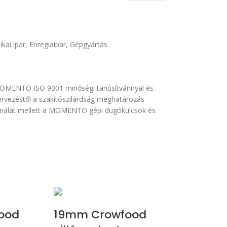
ikai ipar
,
Enregiaipar
,
Gépgyártás
MOMENTO ISO 9001 minőségi tanúsítvánnyal és
ervezéstől a szakítószilárdság meghatározás
sználat mellett a MOMENTO gépi dugókulcsok és
ood
19mm Crowfood