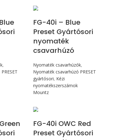
cN.m
Max 4,5 Nm
Blue
FG-40i – Blue
ósori
Preset Gyártósori
nyomaték
csavarhúzó
ók
,
Nyomaték csavarhúzók
,
ó PRESET
Nyomaték csavarhúzó PRESET
gyártósori
,
Kézi
nyomatékszerszámok
Mountz
Nm
Max 4,5 Nm
Green
FG-40i OWC Red
ósori
Preset Gyártósori