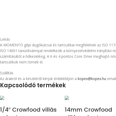
Leírás
A MOMENTO gépi dugókulcsai és tartozékai megfelelnek az ISO 117
ISO 14001 tanúsítvánnyal rendelkezik a környezetvédelmi irányítási 
számításától a hőkezelésig. A 6 és 4 pontos Core Drive meghajtó n
tartozékok nem törnek el.
Szállítás
Az árakról és a készletről kérjük érdeklődjön a
kopex@kopex.hu
email
Kapcsolódó termékek
1/4″ Crowfood villás
14mm Crowfood