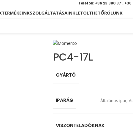
Telefon: +36 23 880 871, +36
K
TERMÉKEINK
SZOLGÁLTATÁSAINK
LETÖLTHETŐ
RÓLUNK
PC4-17L
GYÁRTÓ
IPARÁG
Általános ipar
,
Au
VISZONTELADÓKNAK