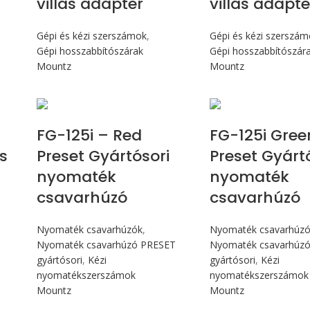
villás adapter
villás adapte
Gépi és kézi szerszámok
,
Gépi és kézi szerszá
Gépi hosszabbítószárak
Gépi hosszabbítószár
Mountz
Mountz
Max 14,1 Nm
Max 14,1
FG-125i – Red
FG-125i Gree
s
Preset Gyártósori
Preset Gyárt
nyomaték
nyomaték
csavarhúzó
csavarhúzó
Nyomaték csavarhúzók
,
Nyomaték csavarhúz
Nyomaték csavarhúzó PRESET
Nyomaték csavarhúz
gyártósori
,
Kézi
gyártósori
,
Kézi
nyomatékszerszámok
nyomatékszerszámok
Mountz
Mountz