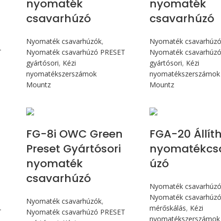
nyomaték
nyomaték
csavarhúzó
csavarhúzó
Nyomaték csavarhúzók
,
Nyomaték csavarhúz
T
Nyomaték csavarhúzó PRESET
Nyomaték csavarhúz
gyártósori
,
Kézi
gyártósori
,
Kézi
nyomatékszerszámok
nyomatékszerszámok
Mountz
Mountz
Max 90 cN.m
Max 226 
FG-8i OWC Green
FGA-20 Állít
Preset Gyártósori
nyomatékcs
nyomaték
úzó
csavarhúzó
Nyomaték csavarhúz
Nyomaték csavarhúzó 
Nyomaték csavarhúzók
,
mérőskálás
,
Kézi
T
Nyomaték csavarhúzó PRESET
nyomatékszerszámok