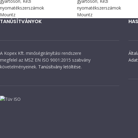
gyártósori
,
Kézi
gyártósori
,
Kézi
nyomatékszerszámok
nyomatékszerszámok
Mountz
Mountz
TANÚSÍTVÁNYOK
HAS
A Kopex Kft. minőségirányítási rendszere
Álta
megfelel az MSZ EN ISO 9001:2015 szabvány
Adat
követelményeinek.
Tanúsítvány letöltése.