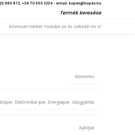
 23 880 872, +36 70 553 1034 • email: kopex@kopex.hu
Termék keresése
Kövessen minket Youtube-on és LinkedIn-en is!
Momento
tóipar
,
Elektronikai ipar
,
Energiaipar
,
Gépgyártás
Ajánljuk