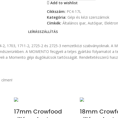
Add to wishlist
Cikkszám:
PC4-17L
Kategória:
Gépi és kézi szerszámok
Címkék:
Általános ipar
,
Autóipar
,
Elektron
LEÍRÁS
SZÁLLÍTÁS
4-2, 1703, 1711-2, 2725-2 és 2725-3 nemzetközi szabványoknak. A 
rendszerünkben. A MOMENTO feügyeli a teljes gyártási folyamatot a t
öveli a Momento gépi dugókulcsok tartósságát. Rendeltetésszerű ha
 címen!
17mm Crowfood
18mm Crowf