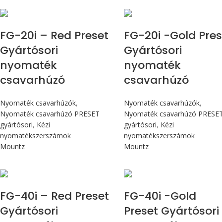
Max 226 cN.m
Max 226 cN.m
FG-20i – Red Preset
FG-20i -Gold Pres
Gyártósori
Gyártósori
nyomaték
nyomaték
csavarhúzó
csavarhúzó
Nyomaték csavarhúzók
,
Nyomaték csavarhúzók
,
Nyomaték csavarhúzó PRESET
Nyomaték csavarhúzó PRESE
gyártósori
,
Kézi
gyártósori
,
Kézi
nyomatékszerszámok
nyomatékszerszámok
Mountz
Mountz
Max 4,5 Nm
Max 4,5 Nm
FG-40i – Red Preset
FG-40i -Gold
Gyártósori
Preset Gyártósori