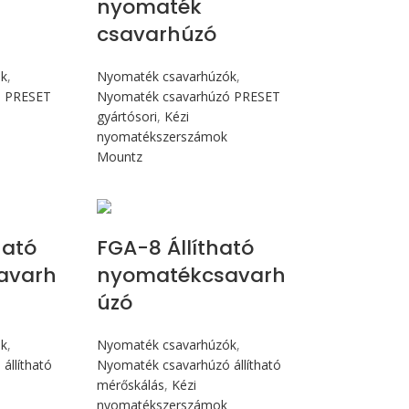
nyomaték
csavarhúzó
ók
,
Nyomaték csavarhúzók
,
ó PRESET
Nyomaték csavarhúzó PRESET
gyártósori
,
Kézi
nyomatékszerszámok
Mountz
cN.m
Max 90 cN.m
ható
FGA-8 Állítható
avarh
nyomatékcsavarh
úzó
ók
,
Nyomaték csavarhúzók
,
állítható
Nyomaték csavarhúzó állítható
mérőskálás
,
Kézi
nyomatékszerszámok