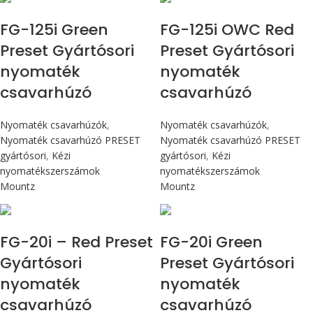
FG-125i Green
FG-125i OWC Red
Preset Gyártósori
Preset Gyártósori
nyomaték
nyomaték
csavarhúzó
csavarhúzó
Nyomaték csavarhúzók
,
Nyomaték csavarhúzók
,
Nyomaték csavarhúzó PRESET
Nyomaték csavarhúzó PRESET
gyártósori
,
Kézi
gyártósori
,
Kézi
nyomatékszerszámok
nyomatékszerszámok
Mountz
Mountz
Max 226 cN.m
Max 226 cN.m
FG-20i – Red Preset
FG-20i Green
Gyártósori
Preset Gyártósori
nyomaték
nyomaték
csavarhúzó
csavarhúzó