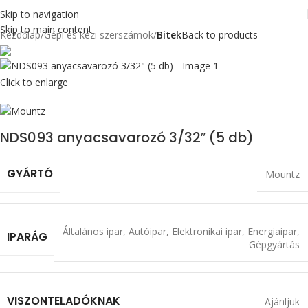
Skip to navigation
Skip to main content
Kezdőlap
Gépi és kézi szerszámok
Bitek
Back to products
Click to enlarge
NDS093 anyacsavarozó 3/32″ (5 db)
GYÁRTÓ
Mountz
Általános ipar
,
Autóipar
,
Elektronikai ipar
,
Energiaipar
,
IPARÁG
Gépgyártás
VISZONTELADÓKNAK
Ajánljuk