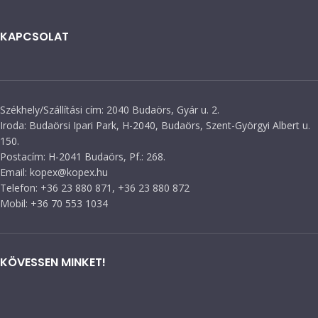
KAPCSOLAT
Székhely/Szállítási cím: 2040 Budaörs, Gyár u. 2.
Iroda: Budaörsi Ipari Park, H-2040, Budaörs, Szent-Györgyi Albert u.
150.
Postacím: H-2041 Budaörs, Pf.: 268.
Email: kopex@kopex.hu
Telefon: +36 23 880 871, +36 23 880 872
Mobil: +36 70 553 1034
KÖVESSEN MINKET!