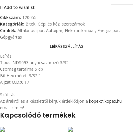
Add to wishlist
Cikkszám:
120055
Kategóriák:
Bitek
,
Gépi és kézi szerszámok
Címkék:
Általános ipar
,
Autóipar
,
Elektronikai ipar
,
Energiaipar
,
Gépgyártás
LEÍRÁS
SZÁLLÍTÁS
Leírás
Típus: NDS093 anyacsavarozó 3/32 ”
Csomag tartalma 5 db
Bit Hex méret: 3/32 ”
Aljzat O.D.:0.17
Szállítás
Az árakról és a készletről kérjük érdeklődjön a
kopex@kopex.hu
email címen!
Kapcsolódó termékek