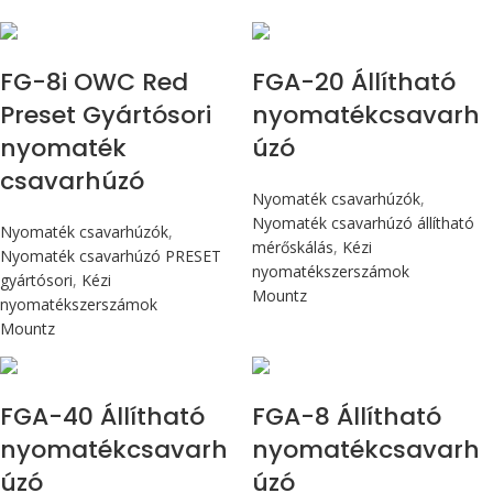
Max 90 cN.m
Max 226 cN.m
FG-8i OWC Red
FGA-20 Állítható
Preset Gyártósori
nyomatékcsavarh
nyomaték
úzó
csavarhúzó
Nyomaték csavarhúzók
,
Nyomaték csavarhúzó állítható
Nyomaték csavarhúzók
,
mérőskálás
,
Kézi
Nyomaték csavarhúzó PRESET
nyomatékszerszámok
gyártósori
,
Kézi
Mountz
nyomatékszerszámok
Mountz
Max 4,5 Nm
Max 90 cN.m
FGA-40 Állítható
FGA-8 Állítható
nyomatékcsavarh
nyomatékcsavarh
úzó
úzó