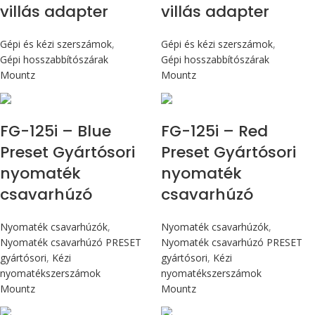
villás adapter
villás adapter
Gépi és kézi szerszámok
,
Gépi és kézi szerszámok
,
Gépi hosszabbítószárak
Gépi hosszabbítószárak
Mountz
Mountz
Max 14,1 Nm
Max 14,1 Nm
FG-125i – Blue
FG-125i – Red
Preset Gyártósori
Preset Gyártósori
nyomaték
nyomaték
csavarhúzó
csavarhúzó
Nyomaték csavarhúzók
,
Nyomaték csavarhúzók
,
Nyomaték csavarhúzó PRESET
Nyomaték csavarhúzó PRESET
gyártósori
,
Kézi
gyártósori
,
Kézi
nyomatékszerszámok
nyomatékszerszámok
Mountz
Mountz
Max 14,1 Nm
Max 14,1 Nm