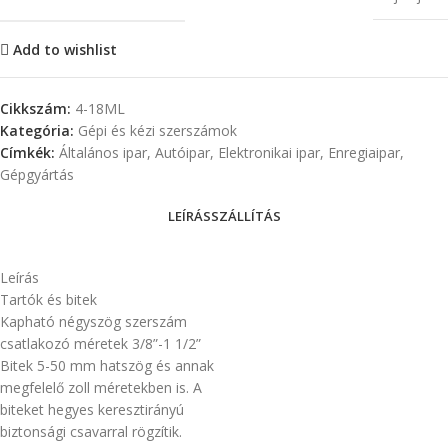
Add to wishlist
Cikkszám:
4-18ML
Kategória:
Gépi és kézi szerszámok
Címkék:
Általános ipar
,
Autóipar
,
Elektronikai ipar
,
Enregiaipar
,
Gépgyártás
LEÍRÁS
SZÁLLÍTÁS
Leírás
Tartók és bitek
Kapható négyszög szerszám
csatlakozó méretek 3/8”-1 1/2”
Bitek 5-50 mm hatszög és annak
megfelelő zoll méretekben is. A
biteket hegyes keresztirányú
biztonsági csavarral rögzítik.