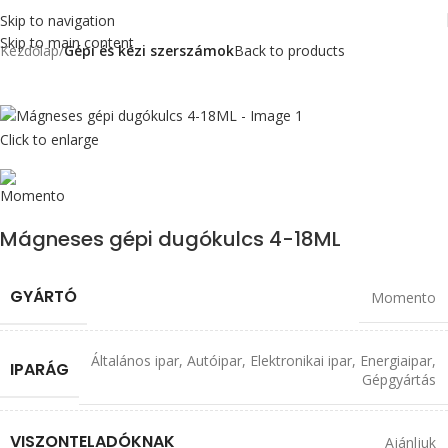
Skip to navigation
Skip to main content
Kezdőlap
Gépi és kézi szerszámok
Back to products
Click to enlarge
Mágneses gépi dugókulcs 4-18ML
GYÁRTÓ
Momento
Általános ipar
,
Autóipar
,
Elektronikai ipar
,
Energiaipar
,
IPARÁG
Gépgyártás
VISZONTELADÓKNAK
Ajánljuk