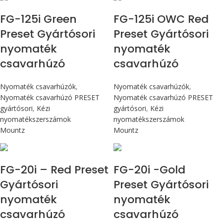
FG-125i Green
FG-125i OWC Red
Preset Gyártósori
Preset Gyártósori
nyomaték
nyomaték
csavarhúzó
csavarhúzó
Nyomaték csavarhúzók
,
Nyomaték csavarhúzók
,
Nyomaték csavarhúzó PRESET
Nyomaték csavarhúzó PRESET
gyártósori
,
Kézi
gyártósori
,
Kézi
nyomatékszerszámok
nyomatékszerszámok
Mountz
Mountz
Max 226 cN.m
Max 226 cN.m
FG-20i – Red Preset
FG-20i -Gold
Gyártósori
Preset Gyártósori
nyomaték
nyomaték
csavarhúzó
csavarhúzó