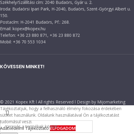
Székhely/Szállítási cím: 2040 Budaörs, Gyár u. 2.
Iroda: Budaörsi Ipari Park, H-2040, Budaörs, Szent-Györgyi Albert u.
150.
Postacím: H-2041 Budaörs, Pf.: 268.
Email: kopex@kopex.hu
Telefon: +36 23 880 871, +36 23 880 872
Mobil: +36 70 553 1034
KÖVESSEN MINKET!
© 2021 Kopex Kft l All rights Reserved l Design by Mijomarketing
Tájékoztatjuk, hogy a felhasználó élmény fokozása érdekében
sütiket használunk. Oldalunk használatával Ön a tájékoztatást
tudomásul veszi.
Adatvédelmi Tájékoztató
ELFOGADOM