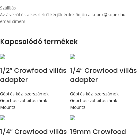
Szállítás
Az árakról és a készletről kérjük érdeklődjön a
kopex@kopex.hu
email címen!
Kapcsolódó termékek
1/2″ Crowfood villás
1/4″ Crowfood villás
adapter
adapter
Gépi és kézi szerszámok
,
Gépi és kézi szerszámok
,
Gépi hosszabbítószárak
Gépi hosszabbítószárak
Mountz
Mountz
1/4″ Crowfood villás
19mm Crowfood