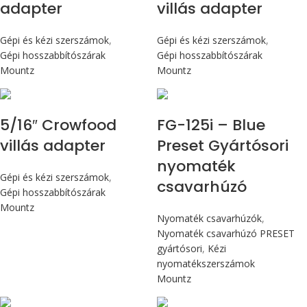
adapter
villás adapter
Gépi és kézi szerszámok
,
Gépi és kézi szerszámok
,
Gépi hosszabbítószárak
Gépi hosszabbítószárak
Mountz
Mountz
Max 14,1 Nm
5/16″ Crowfood
FG-125i – Blue
villás adapter
Preset Gyártósori
nyomaték
Gépi és kézi szerszámok
,
csavarhúzó
Gépi hosszabbítószárak
Mountz
Nyomaték csavarhúzók
,
Nyomaték csavarhúzó PRESET
gyártósori
,
Kézi
nyomatékszerszámok
Mountz
Max 14,1 Nm
Max 14,1 Nm