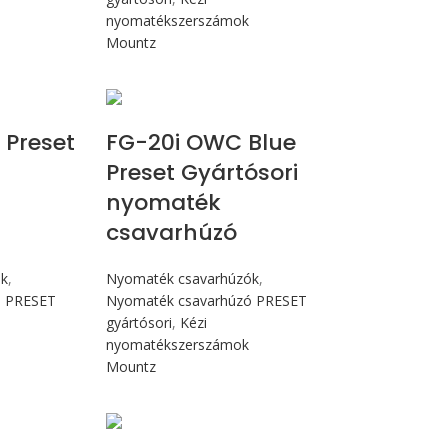
nyomatékszerszámok
Mountz
cN.m
Max 226 cN.m
 Preset
FG-20i OWC Blue
Preset Gyártósori
nyomaték
csavarhúzó
ók
,
Nyomaték csavarhúzók
,
ó PRESET
Nyomaték csavarhúzó PRESET
gyártósori
,
Kézi
nyomatékszerszámok
Mountz
Nm
Max 4,5 Nm