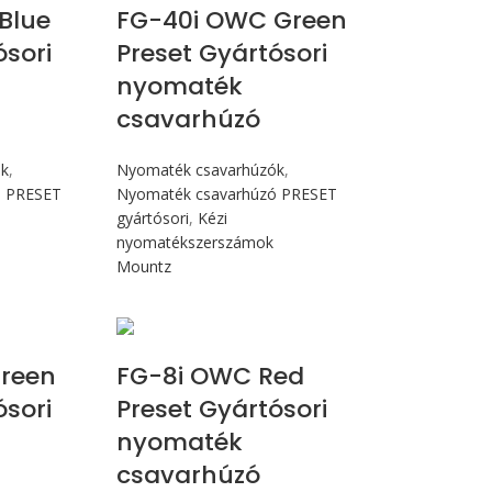
Blue
FG-40i OWC Green
ósori
Preset Gyártósori
nyomaték
csavarhúzó
ók
,
Nyomaték csavarhúzók
,
ó PRESET
Nyomaték csavarhúzó PRESET
gyártósori
,
Kézi
nyomatékszerszámok
Mountz
N.m
Max 90 cN.m
reen
FG-8i OWC Red
ósori
Preset Gyártósori
nyomaték
csavarhúzó