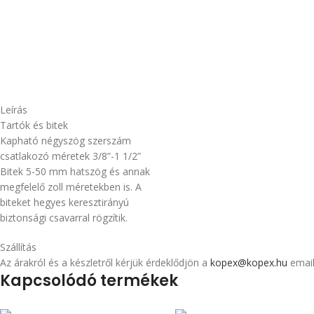
Leírás
Tartók és bitek
Kapható négyszög szerszám
csatlakozó méretek 3/8”-1 1/2”
Bitek 5-50 mm hatszög és annak
megfelelő zoll méretekben is. A
biteket hegyes keresztirányú
biztonsági csavarral rögzítik.
Szállítás
Az árakról és a készletről kérjük érdeklődjön a
kopex@kopex.hu
email
Kapcsolódó termékek