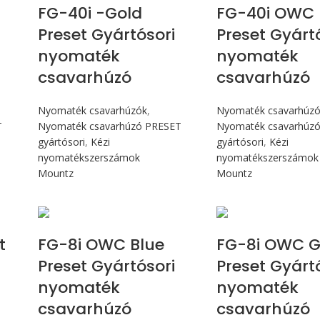
FG-40i -Gold
FG-40i OWC 
Preset Gyártósori
Preset Gyárt
nyomaték
nyomaték
csavarhúzó
csavarhúzó
Nyomaték csavarhúzók
,
Nyomaték csavarhúz
T
Nyomaték csavarhúzó PRESET
Nyomaték csavarhúz
gyártósori
,
Kézi
gyártósori
,
Kézi
nyomatékszerszámok
nyomatékszerszámok
Mountz
Mountz
Max 90 cN.m
Max 90 c
t
FG-8i OWC Blue
FG-8i OWC G
Preset Gyártósori
Preset Gyárt
nyomaték
nyomaték
csavarhúzó
csavarhúzó