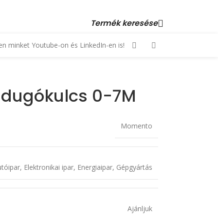
 23 880 872, +36 70 553 1034 • email: kopex@kopex.hu
Termék keresése
n minket Youtube-on és LinkedIn-en is!
 dugókulcs 0-7M
Momento
tóipar
,
Elektronikai ipar
,
Energiaipar
,
Gépgyártás
Ajánljuk