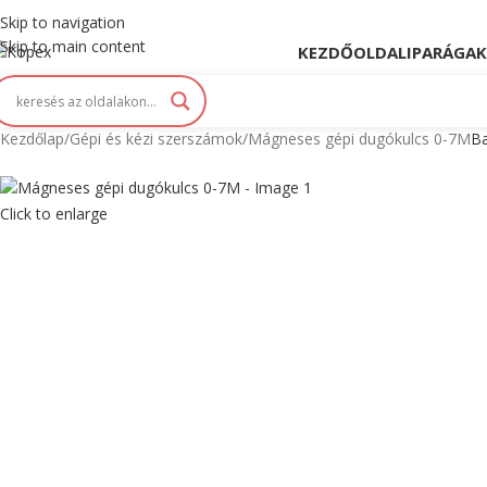
opex. Innováció és Tradíció kéz a kézben...
Skip to navigation
Skip to main content
KEZDŐOLDAL
IPARÁGAK
Kezdőlap
Gépi és kézi szerszámok
Mágneses gépi dugókulcs 0-7M
Ba
Click to enlarge