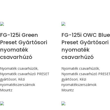
Max 14,1 Nm
Max 14,1 Nm
FG-125i Green
FG-125i OWC Blu
Preset Gyártósori
Preset Gyártósori
nyomaték
nyomaték
csavarhúzó
csavarhúzó
Nyomaték csavarhúzók
,
Nyomaték csavarhúzók
,
Nyomaték csavarhúzó PRESET
Nyomaték csavarhúzó PRESE
gyártósori
,
Kézi
gyártósori
,
Kézi
nyomatékszerszámok
nyomatékszerszámok
Mountz
Mountz
Max 226 cN.m
Max 226 cN.m