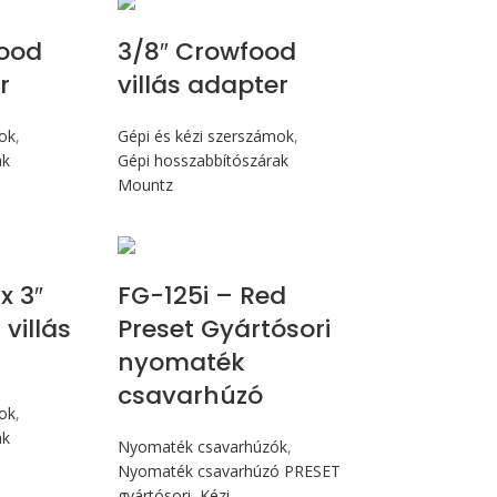
ood
3/8″ Crowfood
r
villás adapter
mok
,
Gépi és kézi szerszámok
,
ak
Gépi hosszabbítószárak
Mountz
Max 14,1 Nm
x 3″
FG-125i – Red
villás
Preset Gyártósori
nyomaték
csavarhúzó
mok
,
ak
Nyomaték csavarhúzók
,
Nyomaték csavarhúzó PRESET
gyártósori
,
Kézi