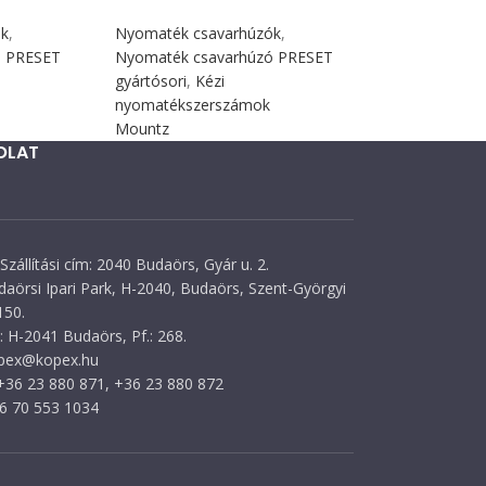
ók
,
Nyomaték csavarhúzók
,
ó PRESET
Nyomaték csavarhúzó PRESET
gyártósori
,
Kézi
nyomatékszerszámok
Mountz
OLAT
Szállítási cím: 2040 Budaörs, Gyár u. 2.
daörsi Ipari Park, H-2040, Budaörs, Szent-Györgyi
150.
 H-2041 Budaörs, Pf.: 268.
opex@kopex.hu
 +36 23 880 871, +36 23 880 872
36 70 553 1034