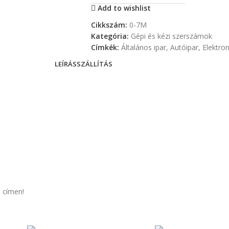
Add to wishlist
Cikkszám:
0-7M
Kategória:
Gépi és kézi szerszámok
Címkék:
Általános ipar
,
Autóipar
,
Elektron
LEÍRÁS
SZÁLLÍTÁS
 címen!