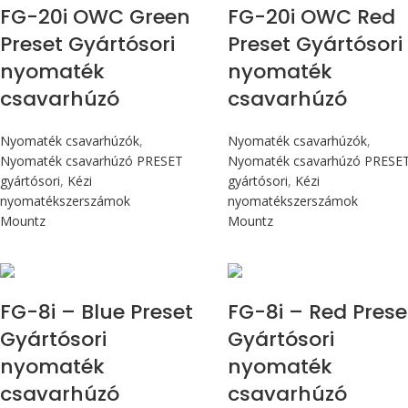
FG-20i OWC Green
FG-20i OWC Red
Preset Gyártósori
Preset Gyártósori
nyomaték
nyomaték
csavarhúzó
csavarhúzó
Nyomaték csavarhúzók
,
Nyomaték csavarhúzók
,
Nyomaték csavarhúzó PRESET
Nyomaték csavarhúzó PRESE
gyártósori
,
Kézi
gyártósori
,
Kézi
nyomatékszerszámok
nyomatékszerszámok
Mountz
Mountz
Max 90 cN.m
Max 90 cN.m
FG-8i – Blue Preset
FG-8i – Red Prese
Gyártósori
Gyártósori
nyomaték
nyomaték
csavarhúzó
csavarhúzó