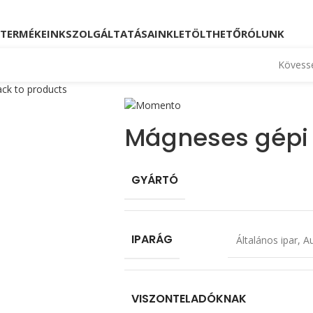
Kövessen minket!
Telefon: +36 23 880 871, +36
TERMÉKEINK
SZOLGÁLTATÁSAINK
LETÖLTHETŐ
RÓLUNK
Kövesse
ck to products
Mágneses gépi
GYÁRTÓ
IPARÁG
Általános ipar
,
Au
VISZONTELADÓKNAK