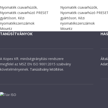
Nyomaték csavarhúzók
,
Nyomaték csavarhúzók
,
Nyomaték csavarhúzó PRESET
Nyomaték csavarhúzó PRESE
gyártósori
,
Kézi
gyártósori
,
Kézi
nyomatékszerszámok
nyomatékszerszámok
Mountz
Mountz
TANÚSÍTVÁNYOK
HAS
A Kopex Kft. minőségirányítási rendszere
Álta
megfelel az MSZ EN ISO 9001:2015 szabvány
Adat
követelményeinek.
Tanúsítvány letöltése.