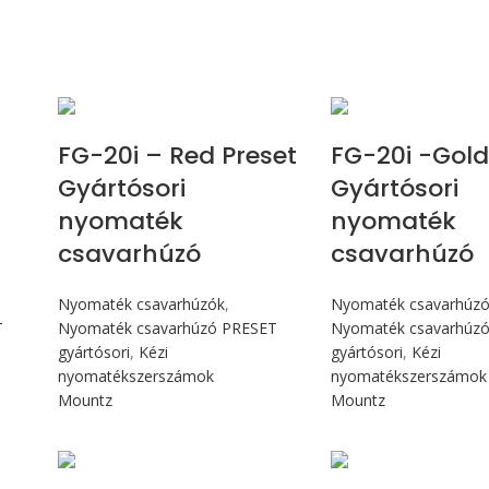
Max 226 cN.m
Max 226 
e
FG-20i – Red Preset
FG-20i -Gold
Gyártósori
Gyártósori
nyomaték
nyomaték
csavarhúzó
csavarhúzó
Nyomaték csavarhúzók
,
Nyomaték csavarhúz
T
Nyomaték csavarhúzó PRESET
Nyomaték csavarhúz
gyártósori
,
Kézi
gyártósori
,
Kézi
nyomatékszerszámok
nyomatékszerszámok
Mountz
Mountz
Max 4,5 Nm
Max 4,5 