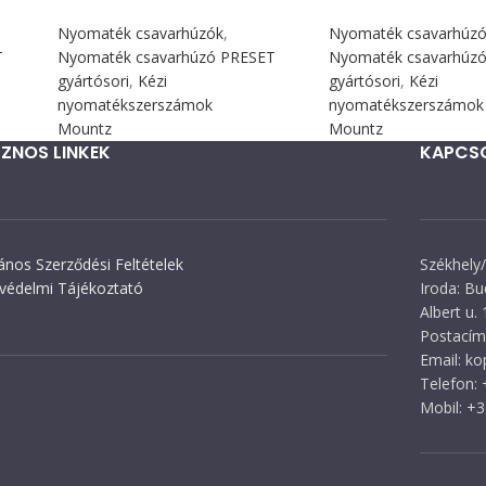
Nyomaték csavarhúzók
,
Nyomaték csavarhúz
T
Nyomaték csavarhúzó PRESET
Nyomaték csavarhúz
gyártósori
,
Kézi
gyártósori
,
Kézi
nyomatékszerszámok
nyomatékszerszámok
Mountz
Mountz
ZNOS LINKEK
KAPCS
lános Szerződési Feltételek
Székhely/
védelmi Tájékoztató
Iroda: Bu
Albert u. 
Postacím:
Email: k
Telefon:
Mobil: +