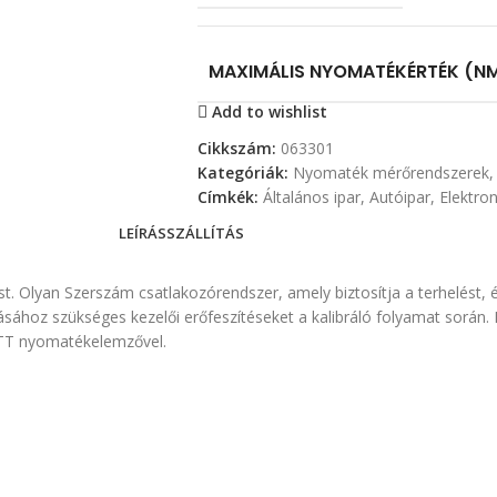
MAXIMÁLIS NYOMATÉKÉRTÉK (NM
Add to wishlist
Cikkszám:
063301
Kategóriák:
Nyomaték mérőrendszerek
,
Címkék:
Általános ipar
,
Autóipar
,
Elektron
LEÍRÁS
SZÁLLÍTÁS
t. Olyan Szerszám csatlakozórendszer, amely biztosítja a terhelést, és
ásához szükséges kezelői erőfeszítéseket a kalibráló folyamat során.
TT nyomatékelemzővel.