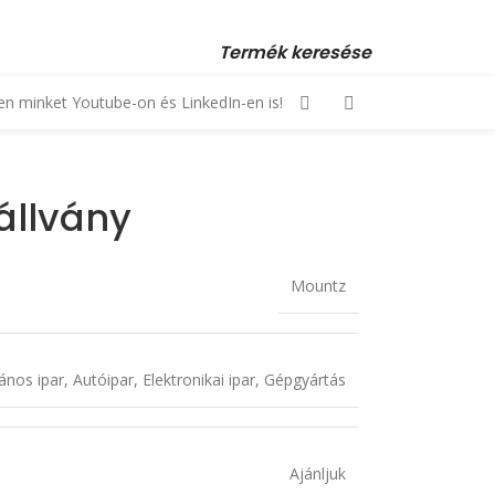
 23 880 872, +36 70 553 1034 • email: kopex@kopex.hu
Termék keresése
n minket Youtube-on és LinkedIn-en is!
állvány
Mountz
lános ipar
,
Autóipar
,
Elektronikai ipar
,
Gépgyártás
Ajánljuk