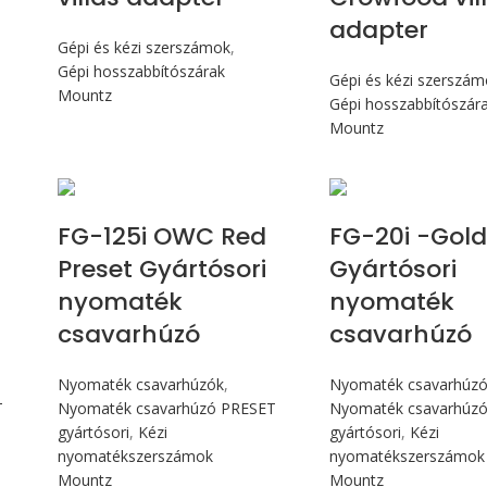
adapter
Gépi és kézi szerszámok
,
Gépi hosszabbítószárak
Gépi és kézi szerszá
Mountz
Gépi hosszabbítószár
Mountz
Max 14,1 Nm
Max 226 
e
FG-125i OWC Red
FG-20i -Gold
Preset Gyártósori
Gyártósori
nyomaték
nyomaték
csavarhúzó
csavarhúzó
Nyomaték csavarhúzók
,
Nyomaték csavarhúz
T
Nyomaték csavarhúzó PRESET
Nyomaték csavarhúz
gyártósori
,
Kézi
gyártósori
,
Kézi
nyomatékszerszámok
nyomatékszerszámok
Mountz
Mountz