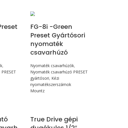
N.m
Max 90 cN.m
Preset
FG-8i -Green
Preset Gyártósori
nyomaték
csavarhúzó
ók
,
Nyomaték csavarhúzók
,
ó PRESET
Nyomaték csavarhúzó PRESET
gyártósori
,
Kézi
nyomatékszerszámok
Mountz
N.m
ató
True Drive gépi
avarh
dugókulcs 1/2″