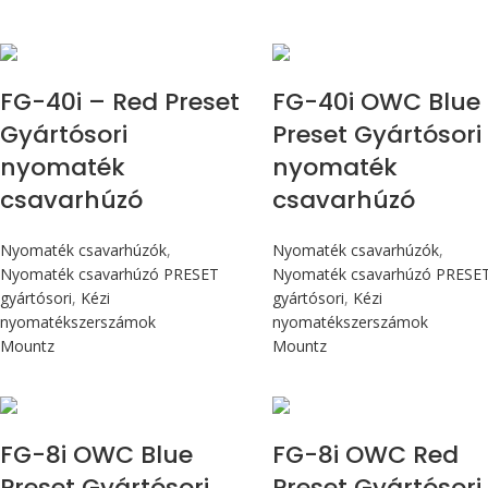
Max 4,5 Nm
Max 4,5 Nm
FG-40i – Red Preset
FG-40i OWC Blue
Gyártósori
Preset Gyártósori
nyomaték
nyomaték
csavarhúzó
csavarhúzó
Nyomaték csavarhúzók
,
Nyomaték csavarhúzók
,
Nyomaték csavarhúzó PRESET
Nyomaték csavarhúzó PRESE
gyártósori
,
Kézi
gyártósori
,
Kézi
nyomatékszerszámok
nyomatékszerszámok
Mountz
Mountz
Max 90 cN.m
Max 90 cN.m
FG-8i OWC Blue
FG-8i OWC Red
Preset Gyártósori
Preset Gyártósori