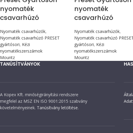
nyomaték
nyomaték
csavarhúzó
csavarhúzó
Nyomaték csavarhúzók
,
Nyomaték csavarhúzók
,
Nyomaték csavarhúzó PRESET
Nyomaték csavarhúzó PRESE
gyártósori
,
Kézi
gyártósori
,
Kézi
nyomatékszerszámok
nyomatékszerszámok
Mountz
Mountz
TANÚSÍTVÁNYOK
HAS
A Kopex Kft. minőségirányítási rendszere
Álta
megfelel az MSZ EN ISO 9001:2015 szabvány
Adat
követelményeinek.
Tanúsítvány letöltése.