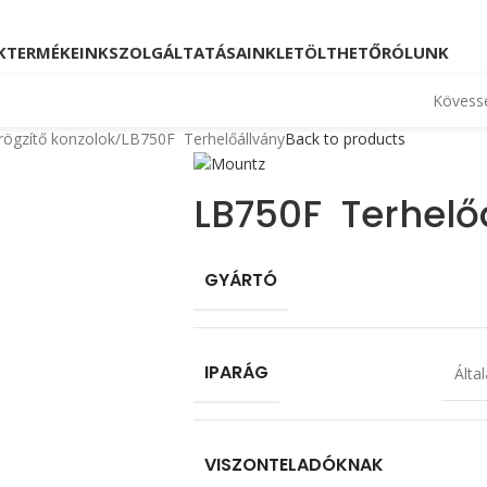
Kövessen minket!
Telefon: +36 23 880 871, +36
K
TERMÉKEINK
SZOLGÁLTATÁSAINK
LETÖLTHETŐ
RÓLUNK
Kövesse
rögzítő konzolok
LB750F Terhelőállvány
Back to products
LB750F Terhelő
GYÁRTÓ
IPARÁG
Álta
VISZONTELADÓKNAK