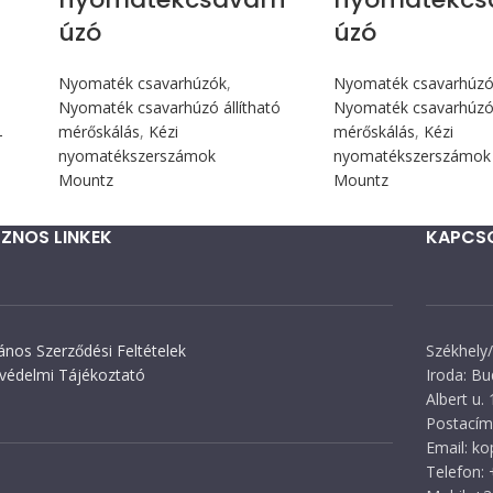
úzó
úzó
Nyomaték csavarhúzók
,
Nyomaték csavarhúz
Nyomaték csavarhúzó állítható
Nyomaték csavarhúzó 
mérőskálás
,
Kézi
mérőskálás
,
Kézi
T
nyomatékszerszámok
nyomatékszerszámok
Mountz
Mountz
ZNOS LINKEK
KAPCS
lános Szerződési Feltételek
Székhely/
védelmi Tájékoztató
Iroda: Bu
Albert u. 
Postacím:
Email: k
Telefon: