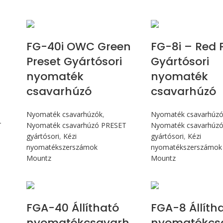
Max 4,5 Nm
Max 90 c
FG-40i OWC Green
FG-8i – Red 
Preset Gyártósori
Gyártósori
nyomaték
nyomaték
csavarhúzó
csavarhúzó
Nyomaték csavarhúzók
,
Nyomaték csavarhúz
T
Nyomaték csavarhúzó PRESET
Nyomaték csavarhúz
gyártósori
,
Kézi
gyártósori
,
Kézi
nyomatékszerszámok
nyomatékszerszámok
Mountz
Mountz
Max 4,5 Nm
Max 90 c
FGA-40 Állítható
FGA-8 Állíth
nyomatékcsavarh
nyomatékcs