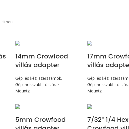
 címen!
ás
14mm Crowfood
17mm Crowf
villás adapter
villás adapte
Gépi és kézi szerszámok
,
Gépi és kézi szerszá
Gépi hosszabbítószárak
Gépi hosszabbítószár
Mountz
Mountz
5mm Crowfood
7/32″ 1/4 Hex
villás adapter
Crowfood vil