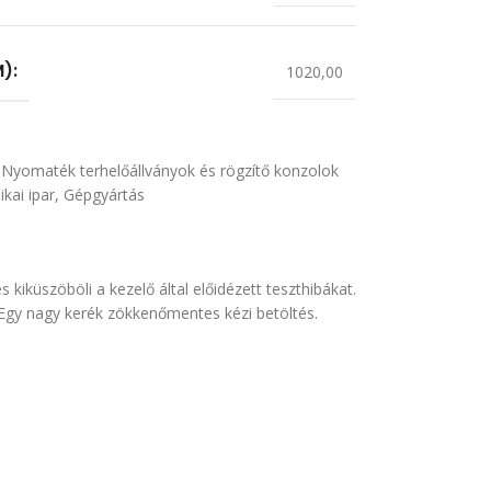
):
1020,00
Nyomaték terhelőállványok és rögzítő konzolok
ikai ipar
,
Gépgyártás
 kiküszöböli a kezelő által előidézett teszthibákat.
 Egy nagy kerék zökkenőmentes kézi betöltés.