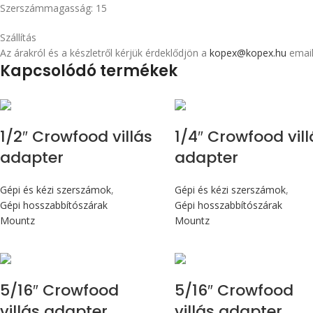
Szerszámmagasság: 15
Szállítás
Az árakról és a készletről kérjük érdeklődjön a
kopex@kopex.hu
email
Kapcsolódó termékek
1/2″ Crowfood villás
1/4″ Crowfood vill
adapter
adapter
Gépi és kézi szerszámok
,
Gépi és kézi szerszámok
,
Gépi hosszabbítószárak
Gépi hosszabbítószárak
Mountz
Mountz
5/16″ Crowfood
5/16″ Crowfood
villás adapter
villás adapter