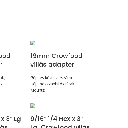
ood
19mm Crowfood
r
villás adapter
mok
,
Gépi és kézi szerszámok
,
ak
Gépi hosszabbítószárak
Mountz
 x 3″ Lg
9/16″ 1/4 Hex x 3″
lás
Lg Crowfood villás