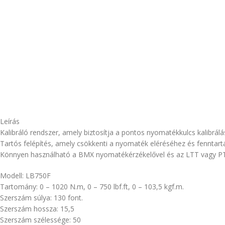
Leírás
Kalibráló rendszer, amely biztosítja a pontos nyomatékkulcs kalibrálás
Tartós felépítés, amely csökkenti a nyomaték eléréséhez és fenntart
Könnyen használható a BMX nyomatékérzékelővel és az LTT vagy P
Modell: LB750F
Tartomány: 0 – 1020 N.m, 0 – 750 lbf.ft, 0 – 103,5 kgf.m.
Szerszám súlya: 130 font.
Szerszám hossza: 15,5
Szerszám szélessége: 50