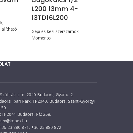
L200 13mm 4-
13TD16L200
ók
,
állítható
Gépi és kézi szerszámok
Momento
OLAT
Szállítási cím: 2040 Budaörs, Gyár u. 2.
daörsi Ipari Park, H-2040, Budaörs, Szent-Györgyi
150.
 H-2041 Budaörs, Pf.: 268.
opex@kopex.hu
 +36 23 880 871, +36 23 880 872