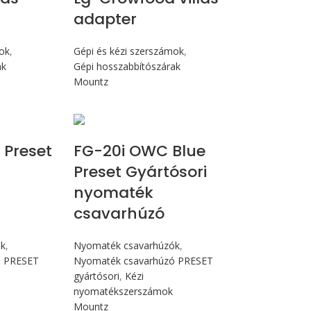
adapter
mok
,
Gépi és kézi szerszámok
,
ak
Gépi hosszabbítószárak
Mountz
cN.m
Max 226 cN.m
 Preset
FG-20i OWC Blue
Preset Gyártósori
nyomaték
csavarhúzó
ók
,
Nyomaték csavarhúzók
,
ó PRESET
Nyomaték csavarhúzó PRESET
gyártósori
,
Kézi
nyomatékszerszámok
Mountz