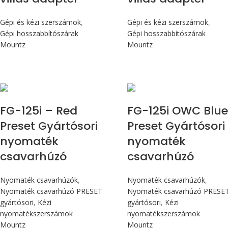
Gépi és kézi szerszámok
,
Gépi és kézi szerszámok
,
Gépi hosszabbítószárak
Gépi hosszabbítószárak
Mountz
Mountz
Max 14,1 Nm
Max 14,1 Nm
FG-125i – Red
FG-125i OWC Blu
Preset Gyártósori
Preset Gyártósori
nyomaték
nyomaték
csavarhúzó
csavarhúzó
Nyomaték csavarhúzók
,
Nyomaték csavarhúzók
,
Nyomaték csavarhúzó PRESET
Nyomaték csavarhúzó PRESE
gyártósori
,
Kézi
gyártósori
,
Kézi
nyomatékszerszámok
nyomatékszerszámok
Mountz
Mountz