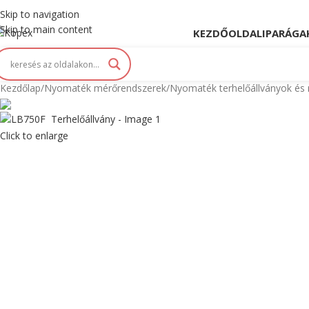
opex. Innováció és Tradíció kéz a kézben...
Skip to navigation
Skip to main content
KEZDŐOLDAL
IPARÁGA
Kezdőlap
Nyomaték mérőrendszerek
Nyomaték terhelőállványok és 
Max 1020 Nm
Click to enlarge