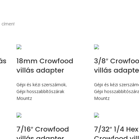
 címen!
ás
18mm Crowfood
3/8″ Crowfo
villás adapter
villás adapte
Gépi és kézi szerszámok
,
Gépi és kézi szerszá
Gépi hosszabbítószárak
Gépi hosszabbítószár
Mountz
Mountz
7/16″ Crowfood
7/32″ 1/4 Hex
villás adapter
Crowfood vil