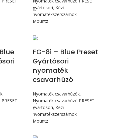
ó PRESET
Nyomaték csavarhúzó PRESET
gyártósori
,
Kézi
nyomatékszerszámok
Mountz
Nm
Max 90 cN.m
Blue
FG-8i – Blue Preset
ósori
Gyártósori
nyomaték
csavarhúzó
ók
,
Nyomaték csavarhúzók
,
ó PRESET
Nyomaték csavarhúzó PRESET
gyártósori
,
Kézi
nyomatékszerszámok
Mountz
cN.m
Max 90 cN.m