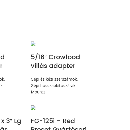
od
5/16″ Crowfood
r
villás adapter
mok
,
Gépi és kézi szerszámok
,
ak
Gépi hosszabbítószárak
Mountz
Max 14,1 Nm
 x 3″ Lg
FG-125i – Red
lás
Preset Gyártósori