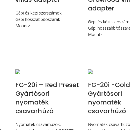
adapter
Gépi és kézi szerszámok
,
Gépi hosszabbítószárak
Gépi és kézi szerszá
Mountz
Gépi hosszabbítószár
Mountz
Max 226 cN.m
Max 226 
FG-20i – Red Preset
FG-20i -Gold
Gyártósori
Gyártósori
nyomaték
nyomaték
csavarhúzó
csavarhúzó
Nyomaték csavarhúzók
,
Nyomaték csavarhúz