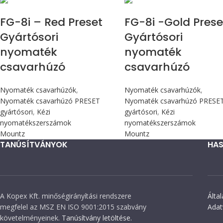
FG-8i – Red Preset
FG-8i -Gold Prese
Gyártósori
Gyártósori
nyomaték
nyomaték
csavarhúzó
csavarhúzó
Nyomaték csavarhúzók
,
Nyomaték csavarhúzók
,
Nyomaték csavarhúzó PRESET
Nyomaték csavarhúzó PRESE
gyártósori
,
Kézi
gyártósori
,
Kézi
nyomatékszerszámok
nyomatékszerszámok
Mountz
Mountz
TANÚSÍTVÁNYOK
HAS
A Kopex Kft. minőségirányítási rendszere
Álta
megfelel az MSZ EN ISO 9001:2015 szabvány
Adat
követelményeinek.
Tanúsítvány letöltése.