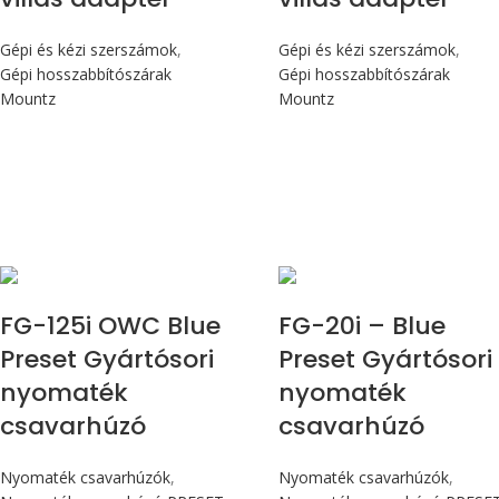
Gépi és kézi szerszámok
,
Gépi és kézi szerszámok
,
Gépi hosszabbítószárak
Gépi hosszabbítószárak
Mountz
Mountz
Max 14,1 Nm
Max 226 cN.m
FG-125i OWC Blue
FG-20i – Blue
Preset Gyártósori
Preset Gyártósori
nyomaték
nyomaték
csavarhúzó
csavarhúzó
Nyomaték csavarhúzók
,
Nyomaték csavarhúzók
,