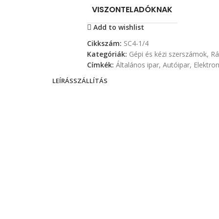
VISZONTELADÓKNAK
Add to wishlist
Cikkszám:
SC4-1/4
Kategóriák:
Gépi és kézi szerszámok
,
Rá
Címkék:
Általános ipar
,
Autóipar
,
Elektron
LEÍRÁS
SZÁLLÍTÁS