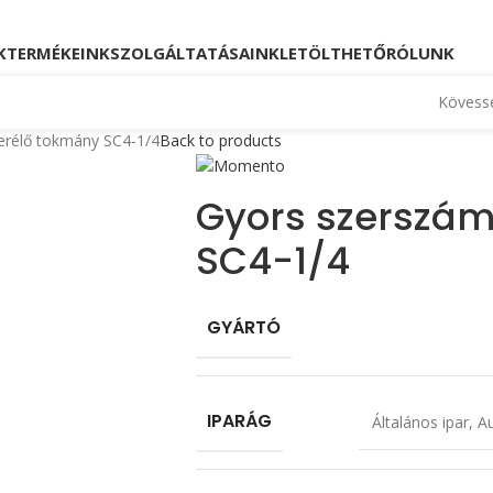
Kövessen minket!
Telefon: +36 23 880 871, +36
K
TERMÉKEINK
SZOLGÁLTATÁSAINK
LETÖLTHETŐ
RÓLUNK
Kövesse
erélő tokmány SC4-1/4
Back to products
Gyors szerszá
SC4-1/4
GYÁRTÓ
IPARÁG
Általános ipar
,
Au