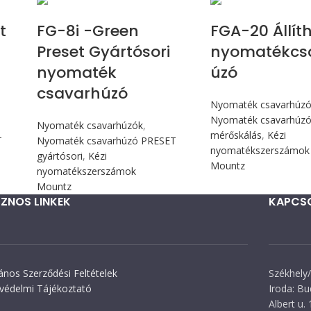
t
FG-8i -Green
FGA-20 Állít
Preset Gyártósori
nyomatékcs
nyomaték
úzó
csavarhúzó
Nyomaték csavarhúz
Nyomaték csavarhúzó 
Nyomaték csavarhúzók
,
mérőskálás
,
Kézi
T
Nyomaték csavarhúzó PRESET
nyomatékszerszámok
gyártósori
,
Kézi
Mountz
nyomatékszerszámok
Mountz
ZNOS LINKEK
KAPCS
lános Szerződési Feltételek
Székhely/
védelmi Tájékoztató
Iroda: Bu
Albert u. 