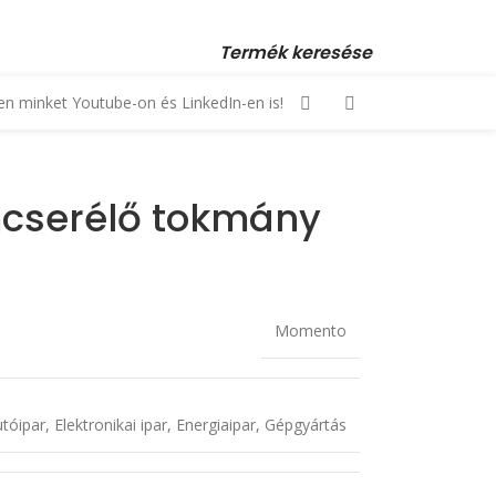
 23 880 872, +36 70 553 1034 • email: kopex@kopex.hu
Termék keresése
n minket Youtube-on és LinkedIn-en is!
mcserélő tokmány
Momento
tóipar
,
Elektronikai ipar
,
Energiaipar
,
Gépgyártás