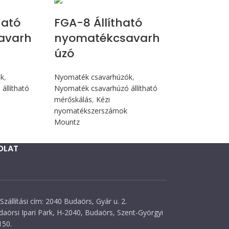
ható
FGA-8 Állítható
avarh
nyomatékcsavarh
úzó
ók
,
Nyomaték csavarhúzók
,
állítható
Nyomaték csavarhúzó állítható
mérőskálás
,
Kézi
nyomatékszerszámok
Mountz
OLAT
Szállítási cím: 2040 Budaörs, Gyár u. 2.
daörsi Ipari Park, H-2040, Budaörs, Szent-Györgyi
150.