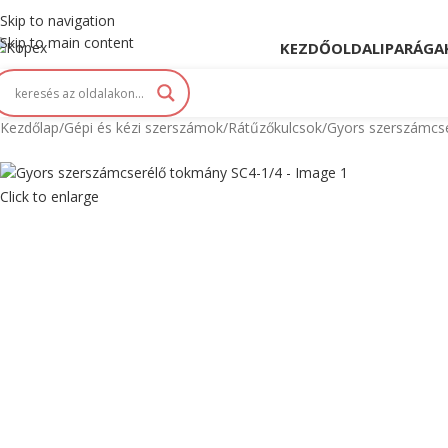
opex. Innováció és Tradíció kéz a kézben...
Skip to navigation
Skip to main content
KEZDŐOLDAL
IPARÁGA
Kezdőlap
Gépi és kézi szerszámok
Rátűzőkulcsok
Gyors szerszámcs
Click to enlarge