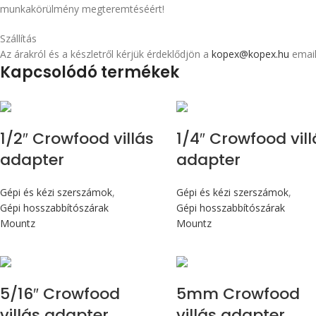
munkakörülmény megteremtéséért!
Szállítás
Az árakról és a készletről kérjük érdeklődjön a
kopex@kopex.hu
email
Kapcsolódó termékek
1/2″ Crowfood villás
1/4″ Crowfood vill
adapter
adapter
Gépi és kézi szerszámok
,
Gépi és kézi szerszámok
,
Gépi hosszabbítószárak
Gépi hosszabbítószárak
Mountz
Mountz
5/16″ Crowfood
5mm Crowfood
villás adapter
villás adapter