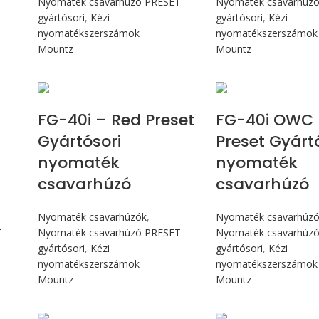
T
Nyomaték csavarhúzó PRESET
Nyomaték csavarhúz
gyártósori
,
Kézi
gyártósori
,
Kézi
nyomatékszerszámok
nyomatékszerszámok
Mountz
Mountz
Max 4,5 Nm
Max 4,5 
FG-40i – Red Preset
FG-40i OWC 
Gyártósori
Preset Gyárt
nyomaték
nyomaték
csavarhúzó
csavarhúzó
Nyomaték csavarhúzók
,
Nyomaték csavarhúz
T
Nyomaték csavarhúzó PRESET
Nyomaték csavarhúz
gyártósori
,
Kézi
gyártósori
,
Kézi
nyomatékszerszámok
nyomatékszerszámok
Mountz
Mountz
Max 90 cN.m
Max 226 