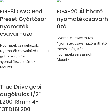
FG-8i OWC Red
FGA-20 Állítható
Preset Gyártósori
nyomatékcsavarh
nyomaték
úzó
csavarhúzó
Nyomaték csavarhúzók
,
Nyomaték csavarhúzó állítható
Nyomaték csavarhúzók
,
mérőskálás
,
Kézi
Nyomaték csavarhúzó PRESET
nyomatékszerszámok
gyártósori
,
Kézi
Mountz
nyomatékszerszámok
Mountz
True Drive gépi
dugókulcs 1/2″
L200 13mm 4-
13TD16L200