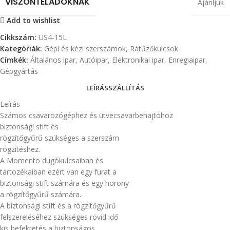
VISZONTELADÓKNAK
Ajánljuk
Add to wishlist
Cikkszám:
US4-15L
Kategóriák:
Gépi és kézi szerszámok
,
Rátűzőkulcsok
Címkék:
Általános ipar
,
Autóipar
,
Elektronikai ipar
,
Enregiaipar
,
Gépgyártás
LEÍRÁS
SZÁLLÍTÁS
Leírás
Számos csavarozógéphez és ütvecsavarbehajtóhoz
biztonsági stift és
rögzítőgyűrű szükséges a szerszám
rögzítéshez.
A Momento dugókulcsaiban és
tartozékaiban ezért van egy furat a
biztonsági stift számára és egy horony
a rögzítőgyűrű számára.
A biztonsági stift és a rögzítőgyűrű
felszereléséhez szükséges rövid idő
kis befektetés a biztonságos