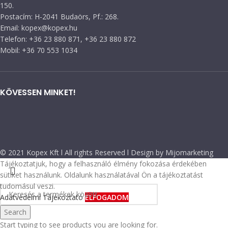
150.
Postacím: H-2041 Budaörs, Pf.: 268.
Email: kopex@kopex.hu
Telefon: +36 23 880 871, +36 23 880 872
Mobil: +36 70 553 1034
KÖVESSEN MINKET!
© 2021 Kopex Kft l All rights Reserved l Design by Mijomarketing
Tájékoztatjuk, hogy a felhasználó élmény fokozása érdekében
sütiket használunk. Oldalunk használatával Ön a tájékoztatást
tudomásul veszi.
Adatvédelmi Tájékoztató
ELFOGADOM
Search
Start typing to see products you are looking for.