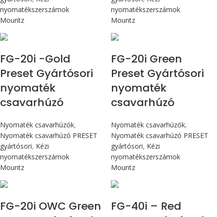
nyomatékszerszámok
nyomatékszerszámok
Mountz
Mountz
Max 226 cN.m
Max 226 cN.m
FG-20i -Gold
FG-20i Green
Preset Gyártósori
Preset Gyártósori
nyomaték
nyomaték
csavarhúzó
csavarhúzó
Nyomaték csavarhúzók
,
Nyomaték csavarhúzók
,
Nyomaték csavarhúzó PRESET
Nyomaték csavarhúzó PRESET
gyártósori
,
Kézi
gyártósori
,
Kézi
nyomatékszerszámok
nyomatékszerszámok
Mountz
Mountz
Max 226 cN.m
Max 4,5 Nm
FG-20i OWC Green
FG-40i – Red