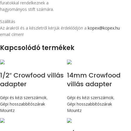
furatokkal rendelkeznek a
hagyományos stift számára.
Szállítás
Az árakról és a készletről kérjük érdeklődjön a
kopex@kopex.hu
email címen!
Kapcsolódó termékek
1/2″ Crowfood villás
14mm Crowfood
adapter
villás adapter
Gépi és kézi szerszámok
,
Gépi és kézi szerszámok
,
Gépi hosszabbítószárak
Gépi hosszabbítószárak
Mountz
Mountz