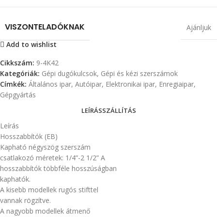
VISZONTELADÓKNAK
Ajánljuk
Add to wishlist
Cikkszám:
9-4K42
Kategóriák:
Gépi dugókulcsok
,
Gépi és kézi szerszámok
Címkék:
Általános ipar
,
Autóipar
,
Elektronikai ipar
,
Enregiaipar
,
Gépgyártás
LEÍRÁS
SZÁLLÍTÁS
Leírás
Hosszabbítók (EB)
Kapható négyszög szerszám
csatlakozó méretek: 1/4”-2 1/2” A
hosszabbítók többféle hosszúságban
kaphatók.
A kisebb modellek rugós stifttel
vannak rögzítve.
A nagyobb modellek átmenő