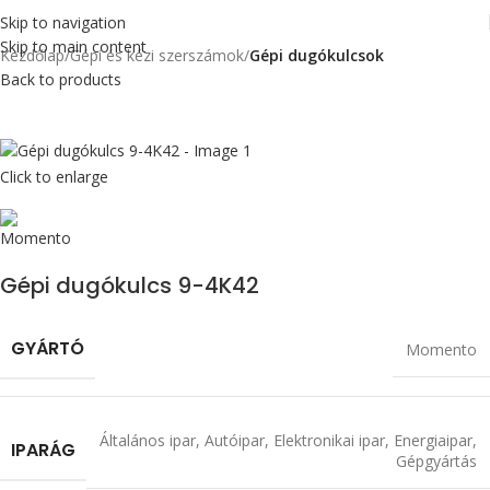
Skip to navigation
Skip to main content
Kezdőlap
Gépi és kézi szerszámok
Gépi dugókulcsok
Back to products
Click to enlarge
Gépi dugókulcs 9-4K42
GYÁRTÓ
Momento
Általános ipar
,
Autóipar
,
Elektronikai ipar
,
Energiaipar
,
IPARÁG
Gépgyártás