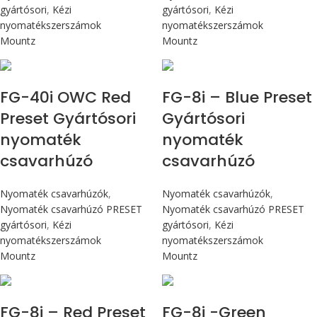
gyártósori
,
Kézi
gyártósori
,
Kézi
nyomatékszerszámok
nyomatékszerszámok
Mountz
Mountz
Max 4,5 Nm
Max 90 cN.m
FG-40i OWC Red
FG-8i – Blue Preset
Preset Gyártósori
Gyártósori
nyomaték
nyomaték
csavarhúzó
csavarhúzó
Nyomaték csavarhúzók
,
Nyomaték csavarhúzók
,
Nyomaték csavarhúzó PRESET
Nyomaték csavarhúzó PRESET
gyártósori
,
Kézi
gyártósori
,
Kézi
nyomatékszerszámok
nyomatékszerszámok
Mountz
Mountz
Max 90 cN.m
Max 90 cN.m
FG-8i – Red Preset
FG-8i -Green