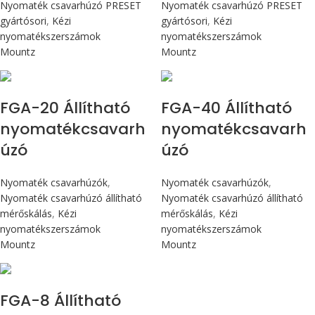
Nyomaték csavarhúzó PRESET
Nyomaték csavarhúzó PRESET
gyártósori
,
Kézi
gyártósori
,
Kézi
nyomatékszerszámok
nyomatékszerszámok
Mountz
Mountz
Max 226 cN.m
Max 4,5 Nm
FGA-20 Állítható
FGA-40 Állítható
nyomatékcsavarh
nyomatékcsavarh
úzó
úzó
Nyomaték csavarhúzók
,
Nyomaték csavarhúzók
,
Nyomaték csavarhúzó állítható
Nyomaték csavarhúzó állítható
mérőskálás
,
Kézi
mérőskálás
,
Kézi
nyomatékszerszámok
nyomatékszerszámok
Mountz
Mountz
Max 90 cN.m
FGA-8 Állítható