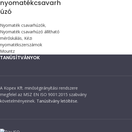
nyomatékcsavarh
úzó
Nyomaték csavarhúzók
,
Nyomaték csavarhúzó állítható
mérőskálás
,
Kézi
nyomatékszerszámok
Mountz
TANÚSÍTVÁNYOK
A Kopex Kft. minőségirányítási rendszere
megfelel az MSZ EN ISO 9001:2015 szabvány
követelményeinek.
Tanúsítvány letöltése.