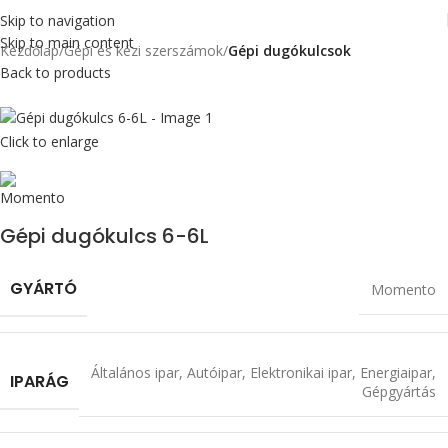
Skip to navigation
Skip to main content
Kezdőlap
Gépi és kézi szerszámok
Gépi dugókulcsok
Back to products
Click to enlarge
Gépi dugókulcs 6-6L
GYÁRTÓ
Momento
Általános ipar
,
Autóipar
,
Elektronikai ipar
,
Energiaipar
,
IPARÁG
Gépgyártás