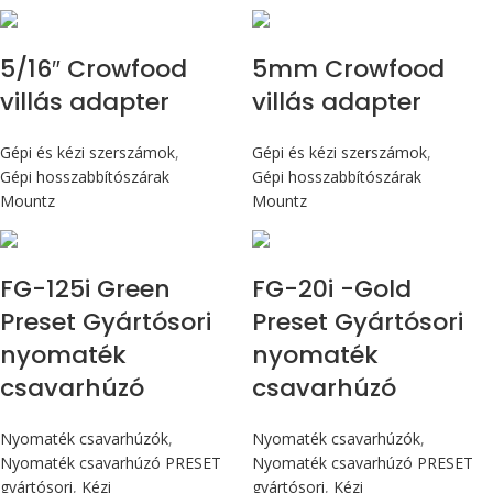
5/16″ Crowfood
5mm Crowfood
villás adapter
villás adapter
Gépi és kézi szerszámok
,
Gépi és kézi szerszámok
,
Gépi hosszabbítószárak
Gépi hosszabbítószárak
Mountz
Mountz
Max 14,1 Nm
Max 226 cN.m
FG-125i Green
FG-20i -Gold
Preset Gyártósori
Preset Gyártósori
nyomaték
nyomaték
csavarhúzó
csavarhúzó
Nyomaték csavarhúzók
,
Nyomaték csavarhúzók
,
Nyomaték csavarhúzó PRESET
Nyomaték csavarhúzó PRESET
gyártósori
,
Kézi
gyártósori
,
Kézi