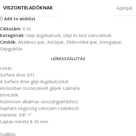
VISZONTELADÓKNAK
Ajánljuk
Add to wishlist
Cikkszám:
6-6L
Kategóriák:
Gépi dugókulcsok
,
Gépi és kézi szerszámok
Címkék:
Általános ipar
,
Autóipar
,
Elektronikai ipar
,
Enregiaipar
,
Gépgyártás
LEÍRÁS
SZÁLLÍTÁS
Leírás
Surface drive (SF)
A Surface drive gépi dugókulcsokat
elsősorban összeszerelő gépek számára
tervezték.
Különösen alkalmas sorozatgyártáshoz.
Kapható négyszög szerszám csatlakozó
méretek: 3/8”-1”
Laptáv mérete 8-36 mm.
Szállítás