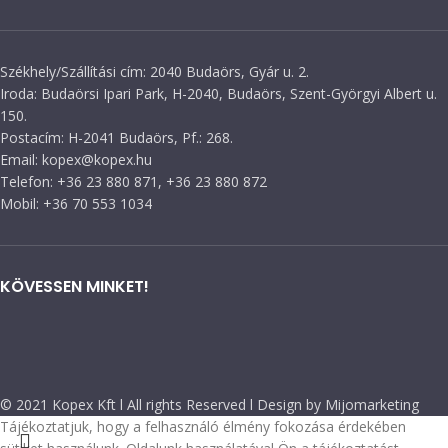
Székhely/Szállítási cím: 2040 Budaörs, Gyár u. 2.
Iroda: Budaörsi Ipari Park, H-2040, Budaörs, Szent-Györgyi Albert u.
150.
Postacím: H-2041 Budaörs, Pf.: 268.
Email: kopex@kopex.hu
Telefon: +36 23 880 871, +36 23 880 872
Mobil: +36 70 553 1034
KÖVESSEN MINKET!
© 2021 Kopex Kft l All rights Reserved l Design by Mijomarketing
Tájékoztatjuk, hogy a felhasználó élmény fokozása érdekében