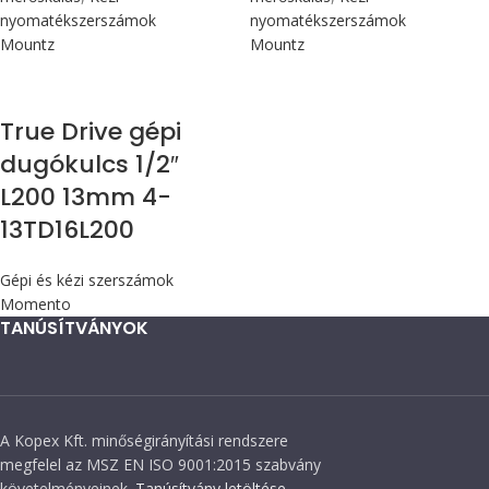
nyomatékszerszámok
nyomatékszerszámok
Mountz
Mountz
True Drive gépi
dugókulcs 1/2″
L200 13mm 4-
13TD16L200
Gépi és kézi szerszámok
Momento
TANÚSÍTVÁNYOK
A Kopex Kft. minőségirányítási rendszere
megfelel az MSZ EN ISO 9001:2015 szabvány
követelményeinek.
Tanúsítvány letöltése.