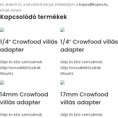
Az árakról és a készletről kérjük érdeklődjön a
kopex@kopex.hu
email címen!
Kapcsolódó termékek
1/4″ Crowfood villás
1/4″ Crowfood villás
adapter
adapter
Gépi és kézi szerszámok
,
Gépi és kézi szerszámok
,
Gépi hosszabbítószárak
Gépi hosszabbítószárak
Mountz
Mountz
14mm Crowfood
17mm Crowfood
villás adapter
villás adapter
Gépi és kézi szerszámok
,
Gépi és kézi szerszámok
,