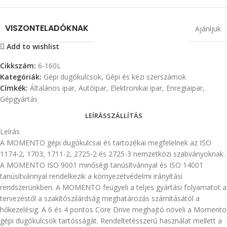
VISZONTELADÓKNAK
Ajánljuk
Add to wishlist
Cikkszám:
6-160L
Kategóriák:
Gépi dugókulcsok
,
Gépi és kézi szerszámok
Címkék:
Általános ipar
,
Autóipar
,
Elektronikai ipar
,
Enregiaipar
,
Gépgyártás
LEÍRÁS
SZÁLLÍTÁS
Leírás
A MOMENTO gépi dugókulcsai és tartozékai megfelelnek az ISO
1174-2, 1703, 1711-2, 2725-2 és 2725-3 nemzetközi szabványoknak.
A MOMENTO ISO 9001 minőségi tanúsítvánnyal és ISO 14001
tanúsítvánnyal rendelkezik a környezetvédelmi irányítási
rendszerünkben. A MOMENTO feügyeli a teljes gyártási folyamatot a
tervezéstől a szakítószilárdság meghatározás számításától a
hőkezelésig. A 6 és 4 pontos Core Drive meghajtó növeli a Momento
gépi dugókulcsok tartósságát. Rendeltetésszerű használat mellett a