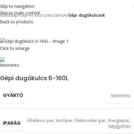
Skip to navigation
Skip to main content
Kezdőlap
Gépi és kézi szerszámok
Gépi dugókulcsok
Back to products
Click to enlarge
Gépi dugókulcs 6-160L
GYÁRTÓ
Momento
Általános ipar
,
Autóipar
,
Elektronikai ipar
,
Energiaipar
,
IPARÁG
Gépgyártás