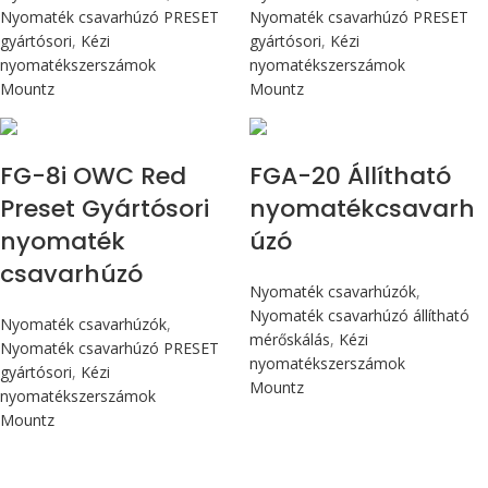
Nyomaték csavarhúzó PRESET
Nyomaték csavarhúzó PRESET
gyártósori
,
Kézi
gyártósori
,
Kézi
nyomatékszerszámok
nyomatékszerszámok
Mountz
Mountz
Max 90 cN.m
Max 226 cN.m
FG-8i OWC Red
FGA-20 Állítható
Preset Gyártósori
nyomatékcsavarh
nyomaték
úzó
csavarhúzó
Nyomaték csavarhúzók
,
Nyomaték csavarhúzó állítható
Nyomaték csavarhúzók
,
mérőskálás
,
Kézi
Nyomaték csavarhúzó PRESET
nyomatékszerszámok
gyártósori
,
Kézi
Mountz
nyomatékszerszámok
Mountz