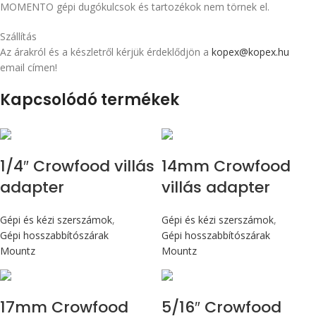
MOMENTO gépi dugókulcsok és tartozékok nem törnek el.
Szállítás
Az árakról és a készletről kérjük érdeklődjön a
kopex@kopex.hu
email címen!
Kapcsolódó termékek
1/4″ Crowfood villás
14mm Crowfood
adapter
villás adapter
Gépi és kézi szerszámok
,
Gépi és kézi szerszámok
,
Gépi hosszabbítószárak
Gépi hosszabbítószárak
Mountz
Mountz
17mm Crowfood
5/16″ Crowfood