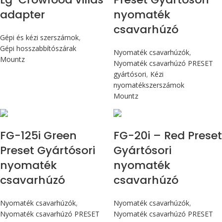
adapter
nyomaték
csavarhúzó
Gépi és kézi szerszámok
,
Gépi hosszabbítószárak
Nyomaték csavarhúzók
,
Mountz
Nyomaték csavarhúzó PRESET
gyártósori
,
Kézi
nyomatékszerszámok
Mountz
Max 14,1 Nm
Max 226 cN.m
FG-125i Green
FG-20i – Red Preset
Preset Gyártósori
Gyártósori
nyomaték
nyomaték
csavarhúzó
csavarhúzó
Nyomaték csavarhúzók
,
Nyomaték csavarhúzók
,
Nyomaték csavarhúzó PRESET
Nyomaték csavarhúzó PRESET