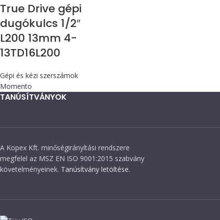
True Drive gépi
dugókulcs 1/2″
L200 13mm 4-
13TD16L200
Gépi és kézi szerszámok
Momento
TANÚSÍTVÁNYOK
A Kopex Kft. minőségirányítási rendszere
megfelel az MSZ EN ISO 9001:2015 szabvány
követelményeinek.
Tanúsítvány letöltése.