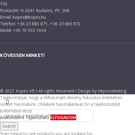
150.
Postacím: H-2041 Budaörs, Pf.: 268.
Email: kopex@kopex.hu
Telefon: +36 23 880 871, +36 23 880 872
Mobil: +36 70 553 1034
KÖVESSEN MINKET!
© 2021 Kopex Kft l All rights Reserved l Design by Mijomarketing
Tájékoztatjuk, hogy a felhasználó élmény fokozása érdekében
sütiket használunk. Oldalunk használatával Ön a tájékoztatást
tudomásul veszi.
Adatvédelmi Tájékoztató
ELFOGADOM
Search
Start typing to see products you are looking for.