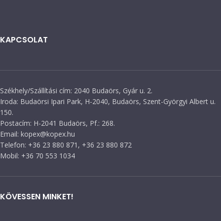
KAPCSOLAT
Székhely/Szállítási cím: 2040 Budaörs, Gyár u. 2.
Iroda: Budaörsi Ipari Park, H-2040, Budaörs, Szent-Györgyi Albert u.
150.
Postacím: H-2041 Budaörs, Pf.: 268.
Email: kopex@kopex.hu
Telefon: +36 23 880 871, +36 23 880 872
Mobil: +36 70 553 1034
KÖVESSEN MINKET!