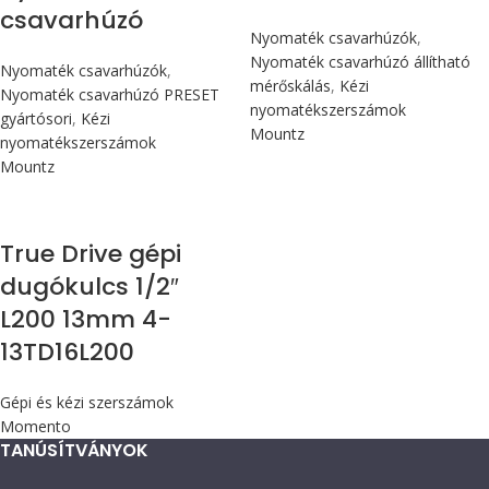
csavarhúzó
Nyomaték csavarhúzók
,
Nyomaték csavarhúzó állítható
Nyomaték csavarhúzók
,
mérőskálás
,
Kézi
Nyomaték csavarhúzó PRESET
nyomatékszerszámok
gyártósori
,
Kézi
Mountz
nyomatékszerszámok
Mountz
True Drive gépi
dugókulcs 1/2″
L200 13mm 4-
13TD16L200
Gépi és kézi szerszámok
Momento
TANÚSÍTVÁNYOK