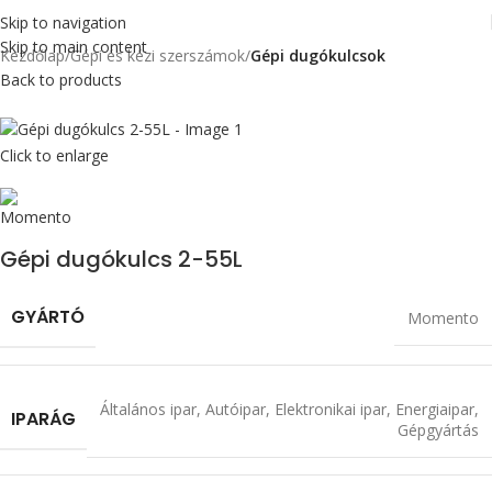
Skip to navigation
Skip to main content
Kezdőlap
Gépi és kézi szerszámok
Gépi dugókulcsok
Back to products
Click to enlarge
Gépi dugókulcs 2-55L
GYÁRTÓ
Momento
Általános ipar
,
Autóipar
,
Elektronikai ipar
,
Energiaipar
,
IPARÁG
Gépgyártás