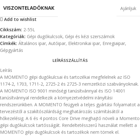
VISZONTELADÓKNAK
Ajánljuk
Add to wishlist
Cikkszám:
2-55L
Kategóriák:
Gépi dugókulcsok
,
Gépi és kézi szerszámok
Címkék:
Általános ipar
,
Autóipar
,
Elektronikai ipar
,
Enregiaipar
,
Gépgyártás
LEÍRÁS
SZÁLLÍTÁS
Leírás
A MOMENTO gépi dugókulcsai és tartozékai megfelelnek az ISO
1174-2, 1703, 1711-2, 2725-2 és 2725-3 nemzetközi szabványoknak.
A MOMENTO ISO 9001 minőségi tanúsítvánnyal és ISO 14001
tanúsítvánnyal rendelkezik a környezetvédelmi irányítási
rendszerünkben. A MOMENTO feügyeli a teljes gyártási folyamatot a
tervezéstől a szakítószilárdság meghatározás számításától a
hőkezelésig. A 6 és 4 pontos Core Drive meghajtó növeli a Momento
gépi dugókulcsok tartósságát. Rendeltetésszerű használat mellett a
MOMENTO gépi dugókulcsok és tartozékok nem törnek el.