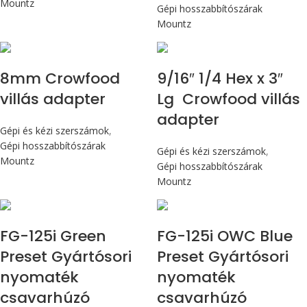
Mountz
Gépi hosszabbítószárak
Mountz
8mm Crowfood
9/16″ 1/4 Hex x 3″
villás adapter
Lg Crowfood villás
adapter
Gépi és kézi szerszámok
,
Gépi hosszabbítószárak
Gépi és kézi szerszámok
,
Mountz
Gépi hosszabbítószárak
Mountz
Max 14,1 Nm
Max 14,1 Nm
FG-125i Green
FG-125i OWC Blue
Preset Gyártósori
Preset Gyártósori
nyomaték
nyomaték
csavarhúzó
csavarhúzó