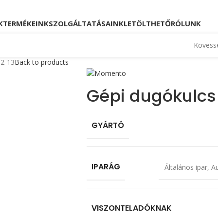
Kövessen minket!
Telefon: +36 23 880 871, +36
K
TERMÉKEINK
SZOLGÁLTATÁSAINK
LETÖLTHETŐ
RÓLUNK
Kövesse
 2-13
Back to products
Gépi dugókulcs
GYÁRTÓ
IPARÁG
Általános ipar
,
Au
VISZONTELADÓKNAK