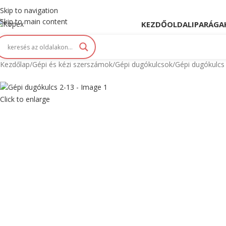
opex. Innováció és Tradíció kéz a kézben...
Skip to navigation
Skip to main content
KEZDŐOLDAL
IPARÁGA
Kezdőlap
Gépi és kézi szerszámok
Gépi dugókulcsok
Gépi dugókulcs
Click to enlarge