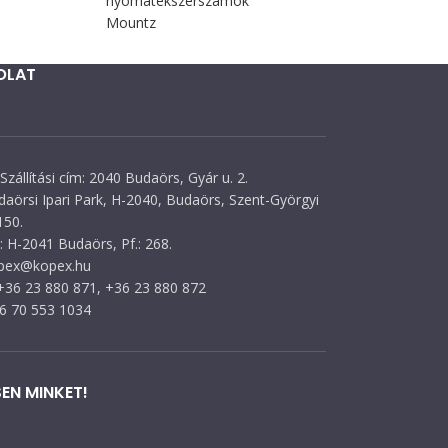
nyomatékszerszámok
Mountz
OLAT
Szállítási cím: 2040 Budaörs, Gyár u. 2.
daörsi Ipari Park, H-2040, Budaörs, Szent-Györgyi
150.
 H-2041 Budaörs, Pf.: 268.
opex@kopex.hu
 +36 23 880 871, +36 23 880 872
36 70 553 1034
EN MINKET!