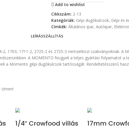
Add to wishlist
Cikkszám:
2-13
Kategóriák:
Gépi dugókulcsok
,
Gépi és 
Címkék:
Általános ipar
,
Autóipar
,
Elektron
LEÍRÁS
SZÁLLÍTÁS
4-2, 1703, 1711-2, 2725-2 és 2725-3 nemzetközi szabványoknak. A 
rendszerünkben. A MOMENTO feügyeli a teljes gyártási folyamatot a t
öveli a Momento gépi dugókulcsok tartósságát. Rendeltetésszerű ha
 címen!
ás
1/4″ Crowfood villás
17mm Crowf