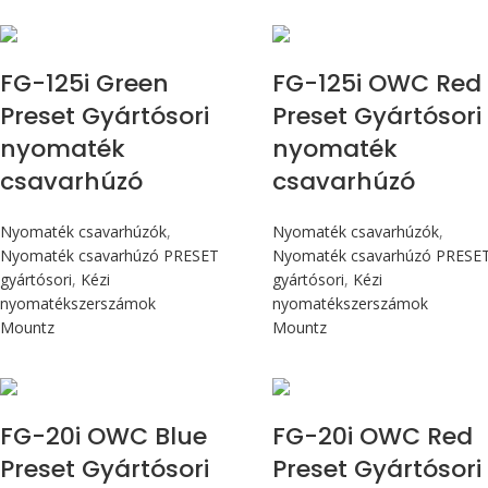
Max 14,1 Nm
Max 14,1 Nm
FG-125i Green
FG-125i OWC Red
Preset Gyártósori
Preset Gyártósori
nyomaték
nyomaték
csavarhúzó
csavarhúzó
Nyomaték csavarhúzók
,
Nyomaték csavarhúzók
,
Nyomaték csavarhúzó PRESET
Nyomaték csavarhúzó PRESE
gyártósori
,
Kézi
gyártósori
,
Kézi
nyomatékszerszámok
nyomatékszerszámok
Mountz
Mountz
Max 226 cN.m
Max 226 cN.m
FG-20i OWC Blue
FG-20i OWC Red
Preset Gyártósori
Preset Gyártósori