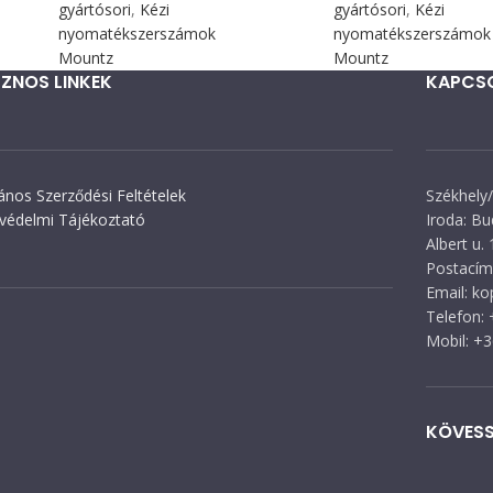
gyártósori
,
Kézi
gyártósori
,
Kézi
nyomatékszerszámok
nyomatékszerszámok
Mountz
Mountz
ZNOS LINKEK
KAPCS
lános Szerződési Feltételek
Székhely/
védelmi Tájékoztató
Iroda: Bu
Albert u. 
Postacím:
Email: k
Telefon:
Mobil: +
KÖVESS