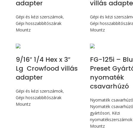
adapter
villás adapte
Gépi és kézi szerszámok
,
Gépi és kézi szerszá
Gépi hosszabbítószárak
Gépi hosszabbítószár
Mountz
Mountz
Max 14,1
9/16″ 1/4 Hex x 3″
FG-125i – Bl
Lg Crowfood villás
Preset Gyárt
adapter
nyomaték
csavarhúzó
Gépi és kézi szerszámok
,
Gépi hosszabbítószárak
Nyomaték csavarhúz
Mountz
Nyomaték csavarhúz
gyártósori
,
Kézi
nyomatékszerszámok
Mountz