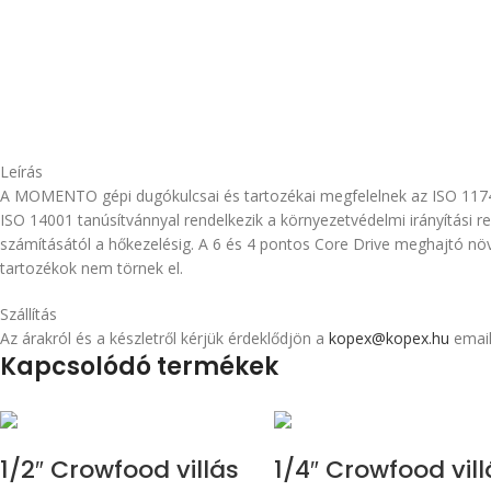
Leírás
A MOMENTO gépi dugókulcsai és tartozékai megfelelnek az ISO 117
ISO 14001 tanúsítvánnyal rendelkezik a környezetvédelmi irányítási 
számításától a hőkezelésig. A 6 és 4 pontos Core Drive meghajtó n
tartozékok nem törnek el.
Szállítás
Az árakról és a készletről kérjük érdeklődjön a
kopex@kopex.hu
email
Kapcsolódó termékek
1/2″ Crowfood villás
1/4″ Crowfood vill