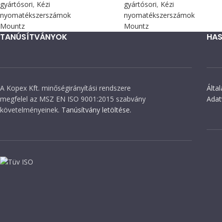
gyártósori
,
Kézi
gyártósori
,
Kézi
nyomatékszerszámok
nyomatékszerszámok
Mountz
Mountz
TANÚSÍTVÁNYOK
HAS
A Kopex Kft. minőségirányítási rendszere
Álta
megfelel az MSZ EN ISO 9001:2015 szabvány
Adat
követelményeinek.
Tanúsítvány letöltése.