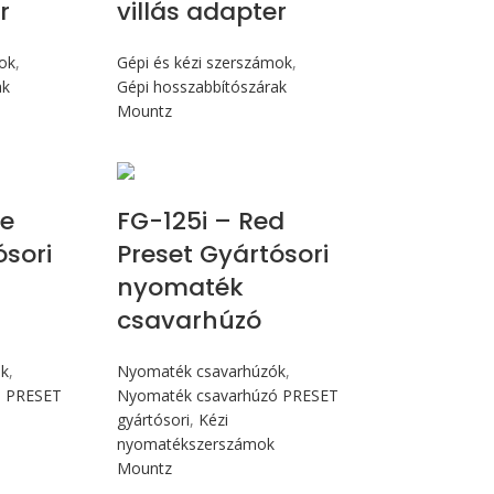
r
villás adapter
mok
,
Gépi és kézi szerszámok
,
ak
Gépi hosszabbítószárak
Mountz
 Nm
Max 14,1 Nm
ue
FG-125i – Red
ósori
Preset Gyártósori
nyomaték
csavarhúzó
ók
,
Nyomaték csavarhúzók
,
ó PRESET
Nyomaték csavarhúzó PRESET
gyártósori
,
Kézi
nyomatékszerszámok
Mountz