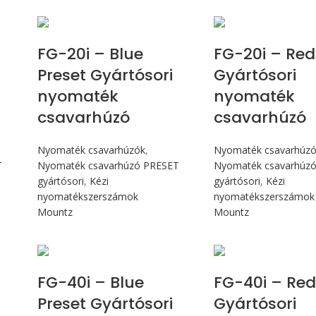
Max 226 cN.m
Max 226 
FG-20i – Blue
FG-20i – Red
Preset Gyártósori
Gyártósori
nyomaték
nyomaték
csavarhúzó
csavarhúzó
Nyomaték csavarhúzók
,
Nyomaték csavarhúz
T
Nyomaték csavarhúzó PRESET
Nyomaték csavarhúz
gyártósori
,
Kézi
gyártósori
,
Kézi
nyomatékszerszámok
nyomatékszerszámok
Mountz
Mountz
Max 4,5 Nm
Max 4,5 
FG-40i – Blue
FG-40i – Red
Preset Gyártósori
Gyártósori