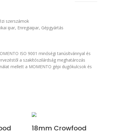
kézi szerszámok
ikai ipar
,
Enregiaipar
,
Gépgyártás
MOMENTO ISO 9001 minőségi tanúsítvánnyal és
ervezéstől a szakítószilárdság meghatározás
sználat mellett a MOMENTO gépi dugókulcsok és
ood
18mm Crowfood