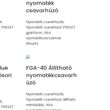
nyomaték
csavarhúzó
ók
,
Nyomaték csavarhúzók
,
ó PRESET
Nyomaték csavarhúzó PRESET
gyártósori
,
Kézi
nyomatékszerszámok
Mountz
N.m
Max 4,5 Nm
lue
FGA-40 Állítható
ósori
nyomatékcsavarh
úzó
Nyomaték csavarhúzók
,
Nyomaték csavarhúzó állítható
ók
,
mérőskálás
,
Kézi
ó PRESET