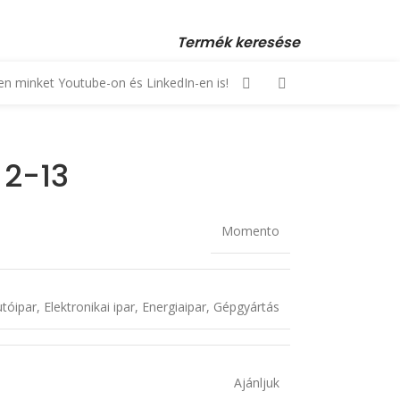
 23 880 872, +36 70 553 1034 • email: kopex@kopex.hu
Termék keresése
n minket Youtube-on és LinkedIn-en is!
 2-13
Momento
tóipar
,
Elektronikai ipar
,
Energiaipar
,
Gépgyártás
Ajánljuk