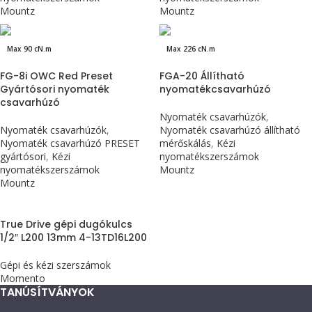
Mountz
Mountz
Max 90 cN.m
Max 226 cN.m
FG-8i OWC Red Preset
FGA-20 Állítható
Gyártósori nyomaték
nyomatékcsavarhúzó
csavarhúzó
Nyomaték csavarhúzók
,
Nyomaték csavarhúzók
,
Nyomaték csavarhúzó állítható
Nyomaték csavarhúzó PRESET
mérőskálás
,
Kézi
gyártósori
,
Kézi
nyomatékszerszámok
nyomatékszerszámok
Mountz
Mountz
True Drive gépi dugókulcs
1/2″ L200 13mm 4-13TD16L200
Gépi és kézi szerszámok
Momento
TANÚSÍTVÁNYOK