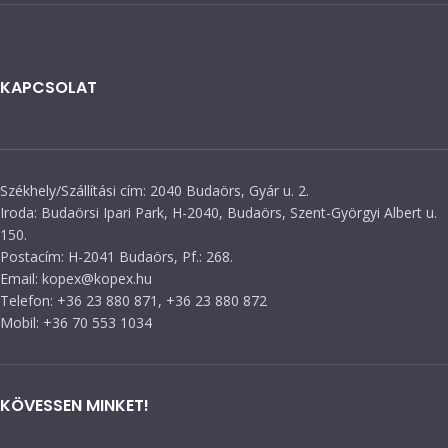
KAPCSOLAT
Székhely/Szállítási cím: 2040 Budaörs, Gyár u. 2.
Iroda: Budaörsi Ipari Park, H-2040, Budaörs, Szent-Györgyi Albert u.
150.
Postacím: H-2041 Budaörs, Pf.: 268.
Email: kopex@kopex.hu
Telefon: +36 23 880 871, +36 23 880 872
Mobil: +36 70 553 1034
KÖVESSEN MINKET!