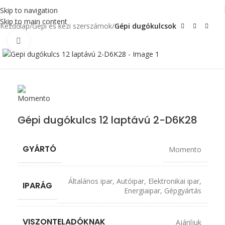
Skip to navigation
Skip to main content
Kezdőlap
Gépi és kézi szerszámok
Gépi dugókulcsok
Click to enlarge
Gépi dugókulcs 12 laptávú 2-D6K28
GYÁRTÓ
Momento
Általános ipar
,
Autóipar
,
Elektronikai ipar
,
IPARÁG
Energiaipar
,
Gépgyártás
VISZONTELADÓKNAK
Ajánljuk