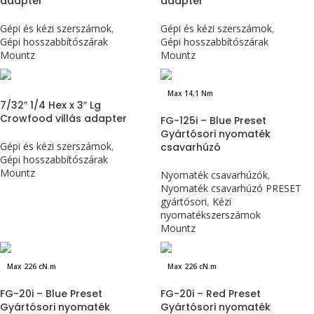
adapter
adapter
Gépi és kézi szerszámok
,
Gépi és kézi szerszámok
,
Gépi hosszabbítószárak
Gépi hosszabbítószárak
Mountz
Mountz
Max 14,1 Nm
7/32″ 1/4 Hex x 3″ Lg
Crowfood villás adapter
FG-125i – Blue Preset
Gyártósori nyomaték
Gépi és kézi szerszámok
,
csavarhúzó
Gépi hosszabbítószárak
Mountz
Nyomaték csavarhúzók
,
Nyomaték csavarhúzó PRESET
gyártósori
,
Kézi
nyomatékszerszámok
Mountz
Max 226 cN.m
Max 226 cN.m
FG-20i – Blue Preset
FG-20i – Red Preset
Gyártósori nyomaték
Gyártósori nyomaték