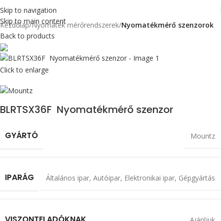
Skip to navigation
Skip to main content
Kezdőlap
Nyomaték mérőrendszerek
Nyomatékmérő szenzorok
Back to products
Max 50 Nm
Click to enlarge
BLRTSX36F Nyomatékmérő szenzor
GYÁRTÓ
Mountz
IPARÁG
Általános ipar
,
Autóipar
,
Elektronikai ipar
,
Gépgyártás
VISZONTELADÓKNAK
Ajánljuk