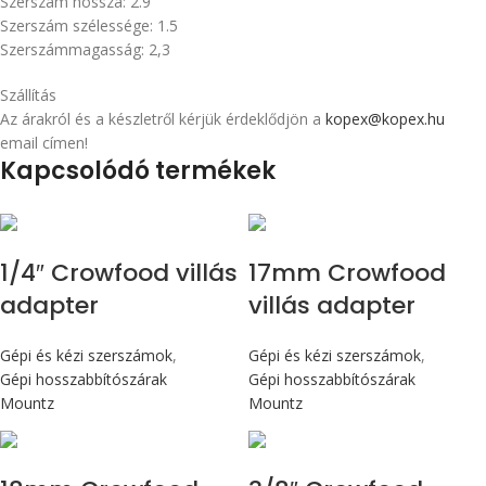
Szerszám hossza: 2.9
Szerszám szélessége: 1.5
Szerszámmagasság: 2,3
Szállítás
Az árakról és a készletről kérjük érdeklődjön a
kopex@kopex.hu
email címen!
Kapcsolódó termékek
1/4″ Crowfood villás
17mm Crowfood
adapter
villás adapter
Gépi és kézi szerszámok
,
Gépi és kézi szerszámok
,
Gépi hosszabbítószárak
Gépi hosszabbítószárak
Mountz
Mountz