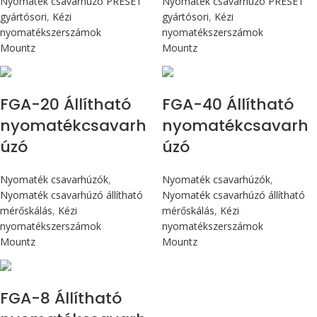
Nyomaték csavarhúzó PRESET
Nyomaték csavarhúzó PRESET
gyártósori
,
Kézi
gyártósori
,
Kézi
nyomatékszerszámok
nyomatékszerszámok
Mountz
Mountz
Max 226 cN.m
Max 4,5 Nm
FGA-20 Állítható
FGA-40 Állítható
nyomatékcsavarh
nyomatékcsavarh
úzó
úzó
Nyomaték csavarhúzók
,
Nyomaték csavarhúzók
,
Nyomaték csavarhúzó állítható
Nyomaték csavarhúzó állítható
mérőskálás
,
Kézi
mérőskálás
,
Kézi
nyomatékszerszámok
nyomatékszerszámok
Mountz
Mountz
Max 90 cN.m
FGA-8 Állítható