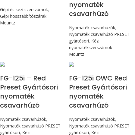
nyomaték
Gépi és kézi szerszámok
,
csavarhúzó
Gépi hosszabbítószárak
Mountz
Nyomaték csavarhúzók
,
Nyomaték csavarhúzó PRESET
gyártósori
,
Kézi
nyomatékszerszámok
Mountz
Max 14,1 Nm
Max 14,1 Nm
FG-125i – Red
FG-125i OWC Red
Preset Gyártósori
Preset Gyártósori
nyomaték
nyomaték
csavarhúzó
csavarhúzó
Nyomaték csavarhúzók
,
Nyomaték csavarhúzók
,
Nyomaték csavarhúzó PRESET
Nyomaték csavarhúzó PRESET
gyártósori
,
Kézi
gyártósori
,
Kézi