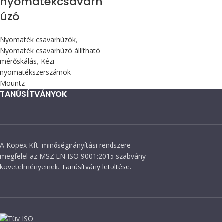
nyomatékcsavarh
úzó
Nyomaték csavarhúzók
,
Nyomaték csavarhúzó állítható
mérőskálás
,
Kézi
nyomatékszerszámok
Mountz
TANÚSÍTVÁNYOK
A Kopex Kft. minőségirányítási rendszere
megfelel az MSZ EN ISO 9001:2015 szabvány
követelményeinek.
Tanúsítvány letöltése.