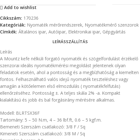
Add to wishlist
Cikkszám:
170236
Kategóriák:
Nyomaték mérőrendszerek
,
Nyomatékmérő szenzorok
Címkék:
Általános ipar
,
Autóipar
,
Elektronikai ipar
,
Gépgyártás
LEÍRÁS
SZÁLLÍTÁS
Leírás
A Mountz kefe nélküli forgató nyomaték és szögelfordulást érzékelő
szenzorai ideális nyomatékmérési megoldást jelentenek olyan
feladatok esetén, ahol a pontosság és a megbízhatóság a kiemelten
fontos. Felhasználható valós idejű nyomaték teszteléshez vagy
amagán a kötőelemen első elmozdulás ( nyomatékfelfutás)
ellenőrzéséhez. Pontosság ±. A teljes skála 2% -a. Kompakt
kialakítású és jobb és bal forgásirány mérésére alkalmas.
Modell: BLRTSX36F
Tartomány: 5 – 50 N.m, 4 – 36 lbf.ft, 0.6 – 5 kgf.m.
Bemeneti Szerszám csatlakozó: 3/8 F / Sq
Kimeneti Szerszám csatlakozó: 3/8 M / Sq