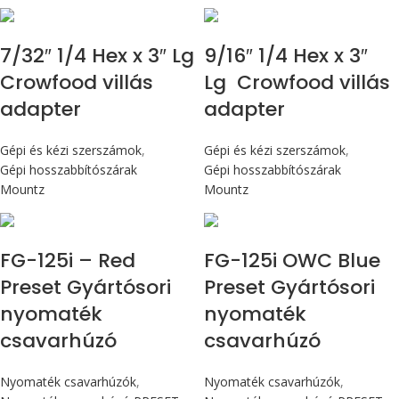
7/32″ 1/4 Hex x 3″ Lg
9/16″ 1/4 Hex x 3″
Crowfood villás
Lg Crowfood villás
adapter
adapter
Gépi és kézi szerszámok
,
Gépi és kézi szerszámok
,
Gépi hosszabbítószárak
Gépi hosszabbítószárak
Mountz
Mountz
Max 14,1 Nm
Max 14,1 Nm
FG-125i – Red
FG-125i OWC Blue
Preset Gyártósori
Preset Gyártósori
nyomaték
nyomaték
csavarhúzó
csavarhúzó
Nyomaték csavarhúzók
,
Nyomaték csavarhúzók
,