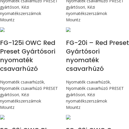
Nyomaték csavarhúzó PRESET
Nyomaték csavarhúzó PRESET
gyártósori
,
Kézi
gyártósori
,
Kézi
nyomatékszerszámok
nyomatékszerszámok
Mountz
Mountz
Max 14,1 Nm
Max 226 cN.m
FG-125i OWC Red
FG-20i – Red Preset
Preset Gyártósori
Gyártósori
nyomaték
nyomaték
csavarhúzó
csavarhúzó
Nyomaték csavarhúzók
,
Nyomaték csavarhúzók
,
Nyomaték csavarhúzó PRESET
Nyomaték csavarhúzó PRESET
gyártósori
,
Kézi
gyártósori
,
Kézi
nyomatékszerszámok
nyomatékszerszámok
Mountz
Mountz
Max 226 cN.m
Max 226 cN.m