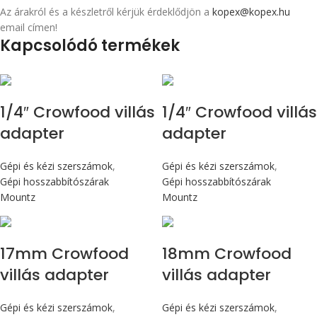
Az árakról és a készletről kérjük érdeklődjön a
kopex@kopex.hu
email címen!
Kapcsolódó termékek
1/4″ Crowfood villás
1/4″ Crowfood villás
adapter
adapter
Gépi és kézi szerszámok
,
Gépi és kézi szerszámok
,
Gépi hosszabbítószárak
Gépi hosszabbítószárak
Mountz
Mountz
17mm Crowfood
18mm Crowfood
villás adapter
villás adapter
Gépi és kézi szerszámok
,
Gépi és kézi szerszámok
,