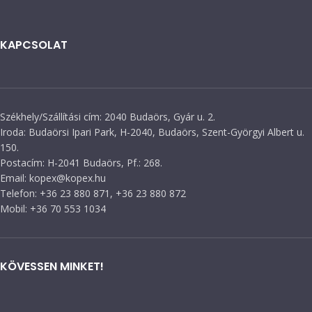
KAPCSOLAT
Székhely/Szállítási cím: 2040 Budaörs, Gyár u. 2.
Iroda: Budaörsi Ipari Park, H-2040, Budaörs, Szent-Györgyi Albert u.
150.
Postacím: H-2041 Budaörs, Pf.: 268.
Email: kopex@kopex.hu
Telefon: +36 23 880 871, +36 23 880 872
Mobil: +36 70 553 1034
KÖVESSEN MINKET!