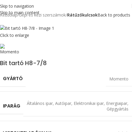
Skip to navigation
Skip to main content
Kezdőlap
Gépi és kézi szerszámok
Rátűzőkulcsok
Back to products
Click to enlarge
Bit tartó H8-7/8
GYÁRTÓ
Momento
Általános ipar
,
Autóipar
,
Elektronikai ipar
,
Energiaipar
,
IPARÁG
Gépgyártás