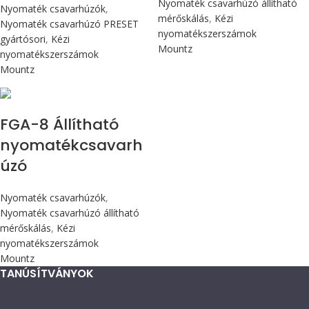
Nyomaték csavarhúzó állítható
Nyomaték csavarhúzók
,
mérőskálás
,
Kézi
Nyomaték csavarhúzó PRESET
nyomatékszerszámok
gyártósori
,
Kézi
Mountz
nyomatékszerszámok
Mountz
Max 90 cN.m
FGA-8 Állítható
nyomatékcsavarh
úzó
Nyomaték csavarhúzók
,
Nyomaték csavarhúzó állítható
mérőskálás
,
Kézi
nyomatékszerszámok
Mountz
TANÚSÍTVÁNYOK