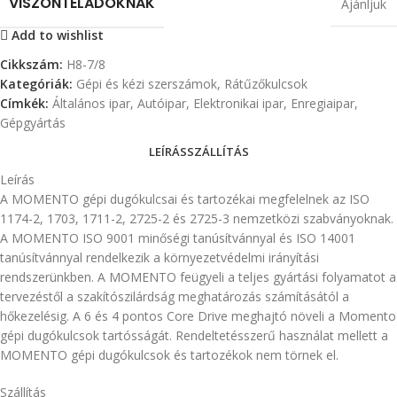
VISZONTELADÓKNAK
Ajánljuk
Add to wishlist
Cikkszám:
H8-7/8
Kategóriák:
Gépi és kézi szerszámok
,
Rátűzőkulcsok
Címkék:
Általános ipar
,
Autóipar
,
Elektronikai ipar
,
Enregiaipar
,
Gépgyártás
LEÍRÁS
SZÁLLÍTÁS
Leírás
A MOMENTO gépi dugókulcsai és tartozékai megfelelnek az ISO
1174-2, 1703, 1711-2, 2725-2 és 2725-3 nemzetközi szabványoknak.
A MOMENTO ISO 9001 minőségi tanúsítvánnyal és ISO 14001
tanúsítvánnyal rendelkezik a környezetvédelmi irányítási
rendszerünkben. A MOMENTO feügyeli a teljes gyártási folyamatot a
tervezéstől a szakítószilárdság meghatározás számításától a
hőkezelésig. A 6 és 4 pontos Core Drive meghajtó növeli a Momento
gépi dugókulcsok tartósságát. Rendeltetésszerű használat mellett a
MOMENTO gépi dugókulcsok és tartozékok nem törnek el.
Szállítás