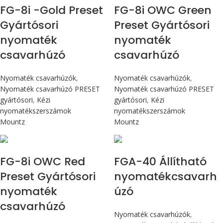
FG-8i -Gold Preset
FG-8i OWC Green
Gyártósori
Preset Gyártósori
nyomaték
nyomaték
csavarhúzó
csavarhúzó
Nyomaték csavarhúzók
,
Nyomaték csavarhúzók
,
Nyomaték csavarhúzó PRESET
Nyomaték csavarhúzó PRESET
gyártósori
,
Kézi
gyártósori
,
Kézi
nyomatékszerszámok
nyomatékszerszámok
Mountz
Mountz
Max 90 cN.m
Max 4,5 Nm
FG-8i OWC Red
FGA-40 Állítható
Preset Gyártósori
nyomatékcsavarh
nyomaték
úzó
csavarhúzó
Nyomaték csavarhúzók
,