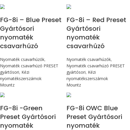
Max 90 cN.m
Max 90 cN.m
FG-8i – Blue Preset
FG-8i – Red Preset
Gyártósori
Gyártósori
nyomaték
nyomaték
csavarhúzó
csavarhúzó
Nyomaték csavarhúzók
,
Nyomaték csavarhúzók
,
Nyomaték csavarhúzó PRESET
Nyomaték csavarhúzó PRESET
gyártósori
,
Kézi
gyártósori
,
Kézi
nyomatékszerszámok
nyomatékszerszámok
Mountz
Mountz
Max 90 cN.m
Max 90 cN.m
FG-8i -Green
FG-8i OWC Blue
Preset Gyártósori
Preset Gyártósori
nyomaték
nyomaték