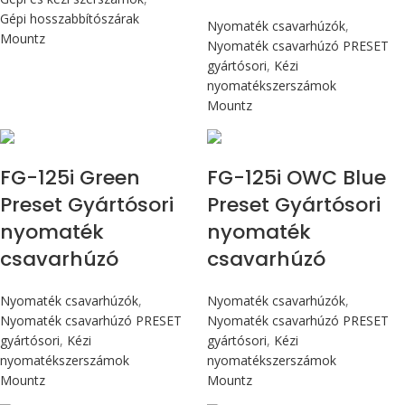
Gépi hosszabbítószárak
Nyomaték csavarhúzók
,
Mountz
Nyomaték csavarhúzó PRESET
gyártósori
,
Kézi
nyomatékszerszámok
Mountz
Max 14,1 Nm
Max 14,1 Nm
FG-125i Green
FG-125i OWC Blue
Preset Gyártósori
Preset Gyártósori
nyomaték
nyomaték
csavarhúzó
csavarhúzó
Nyomaték csavarhúzók
,
Nyomaték csavarhúzók
,
Nyomaték csavarhúzó PRESET
Nyomaték csavarhúzó PRESET
gyártósori
,
Kézi
gyártósori
,
Kézi
nyomatékszerszámok
nyomatékszerszámok
Mountz
Mountz