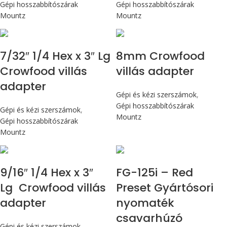
Gépi hosszabbítószárak
Gépi hosszabbítószárak
Mountz
Mountz
7/32″ 1/4 Hex x 3″ Lg
8mm Crowfood
Crowfood villás
villás adapter
adapter
Gépi és kézi szerszámok
,
Gépi hosszabbítószárak
Gépi és kézi szerszámok
,
Mountz
Gépi hosszabbítószárak
Mountz
Max 14,1 Nm
9/16″ 1/4 Hex x 3″
FG-125i – Red
Lg Crowfood villás
Preset Gyártósori
adapter
nyomaték
csavarhúzó
Gépi és kézi szerszámok
,