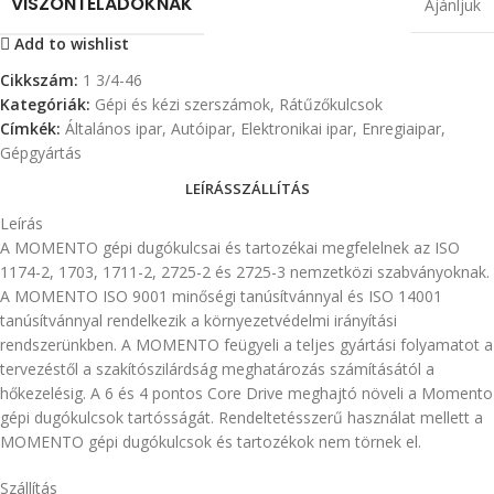
VISZONTELADÓKNAK
Ajánljuk
Add to wishlist
Cikkszám:
1 3/4-46
Kategóriák:
Gépi és kézi szerszámok
,
Rátűzőkulcsok
Címkék:
Általános ipar
,
Autóipar
,
Elektronikai ipar
,
Enregiaipar
,
Gépgyártás
LEÍRÁS
SZÁLLÍTÁS
Leírás
A MOMENTO gépi dugókulcsai és tartozékai megfelelnek az ISO
1174-2, 1703, 1711-2, 2725-2 és 2725-3 nemzetközi szabványoknak.
A MOMENTO ISO 9001 minőségi tanúsítvánnyal és ISO 14001
tanúsítvánnyal rendelkezik a környezetvédelmi irányítási
rendszerünkben. A MOMENTO feügyeli a teljes gyártási folyamatot a
tervezéstől a szakítószilárdság meghatározás számításától a
hőkezelésig. A 6 és 4 pontos Core Drive meghajtó növeli a Momento
gépi dugókulcsok tartósságát. Rendeltetésszerű használat mellett a
MOMENTO gépi dugókulcsok és tartozékok nem törnek el.
Szállítás