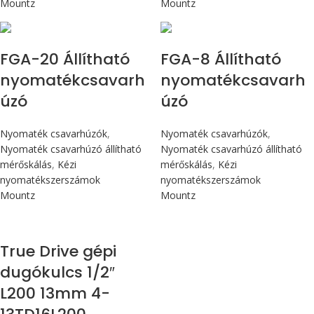
Mountz
Mountz
Max 226 cN.m
Max 90 cN.m
FGA-20 Állítható
FGA-8 Állítható
nyomatékcsavarh
nyomatékcsavarh
úzó
úzó
Nyomaték csavarhúzók
,
Nyomaték csavarhúzók
,
Nyomaték csavarhúzó állítható
Nyomaték csavarhúzó állítható
mérőskálás
,
Kézi
mérőskálás
,
Kézi
nyomatékszerszámok
nyomatékszerszámok
Mountz
Mountz
True Drive gépi
dugókulcs 1/2″
L200 13mm 4-