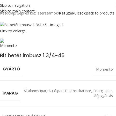
Skip to navigation
Skip to main content
Kezdőlap
Gépi és kézi szerszámok
Rátűzőkulcsok
Back to products
Click to enlarge
Bit betét imbusz 1 3/4-46
GYÁRTÓ
Momento
Általános ipar
,
Autóipar
,
Elektronikai ipar
,
Energiaipar
,
IPARÁG
Gépgyártás