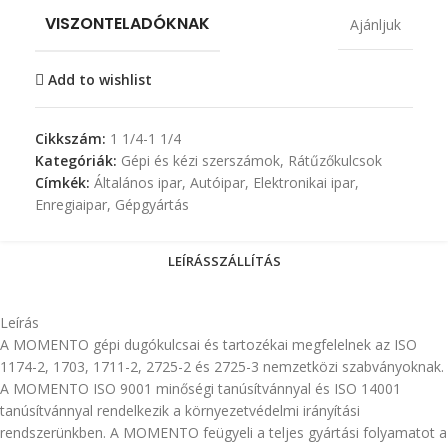
VISZONTELADÓKNAK
Ajánljuk
Add to wishlist
Cikkszám:
1 1/4-1 1/4
Kategóriák:
Gépi és kézi szerszámok
,
Rátűzőkulcsok
Címkék:
Általános ipar
,
Autóipar
,
Elektronikai ipar
,
Enregiaipar
,
Gépgyártás
LEÍRÁS
SZÁLLÍTÁS
Leírás
A MOMENTO gépi dugókulcsai és tartozékai megfelelnek az ISO
1174-2, 1703, 1711-2, 2725-2 és 2725-3 nemzetközi szabványoknak.
A MOMENTO ISO 9001 minőségi tanúsítvánnyal és ISO 14001
tanúsítvánnyal rendelkezik a környezetvédelmi irányítási
rendszerünkben. A MOMENTO feügyeli a teljes gyártási folyamatot a