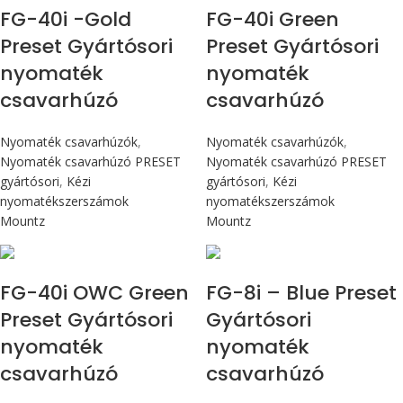
FG-40i -Gold
FG-40i Green
Preset Gyártósori
Preset Gyártósori
nyomaték
nyomaték
csavarhúzó
csavarhúzó
Nyomaték csavarhúzók
,
Nyomaték csavarhúzók
,
Nyomaték csavarhúzó PRESET
Nyomaték csavarhúzó PRESET
gyártósori
,
Kézi
gyártósori
,
Kézi
nyomatékszerszámok
nyomatékszerszámok
Mountz
Mountz
Max 4,5 Nm
Max 90 cN.m
FG-40i OWC Green
FG-8i – Blue Preset
Preset Gyártósori
Gyártósori
nyomaték
nyomaték
csavarhúzó
csavarhúzó