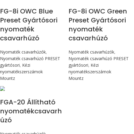
FG-8i OWC Blue
FG-8i OWC Green
Preset Gyártósori
Preset Gyártósori
nyomaték
nyomaték
csavarhúzó
csavarhúzó
Nyomaték csavarhúzók
,
Nyomaték csavarhúzók
,
Nyomaték csavarhúzó PRESET
Nyomaték csavarhúzó PRESET
gyártósori
,
Kézi
gyártósori
,
Kézi
nyomatékszerszámok
nyomatékszerszámok
Mountz
Mountz
Max 226 cN.m
FGA-20 Állítható
nyomatékcsavarh
úzó
Nyomaték csavarhúzók
,