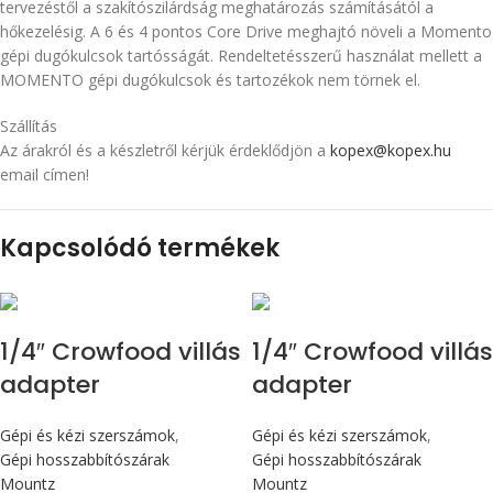
tervezéstől a szakítószilárdság meghatározás számításától a
hőkezelésig. A 6 és 4 pontos Core Drive meghajtó növeli a Momento
gépi dugókulcsok tartósságát. Rendeltetésszerű használat mellett a
MOMENTO gépi dugókulcsok és tartozékok nem törnek el.
Szállítás
Az árakról és a készletről kérjük érdeklődjön a
kopex@kopex.hu
email címen!
Kapcsolódó termékek
1/4″ Crowfood villás
1/4″ Crowfood villás
adapter
adapter
Gépi és kézi szerszámok
,
Gépi és kézi szerszámok
,
Gépi hosszabbítószárak
Gépi hosszabbítószárak
Mountz
Mountz