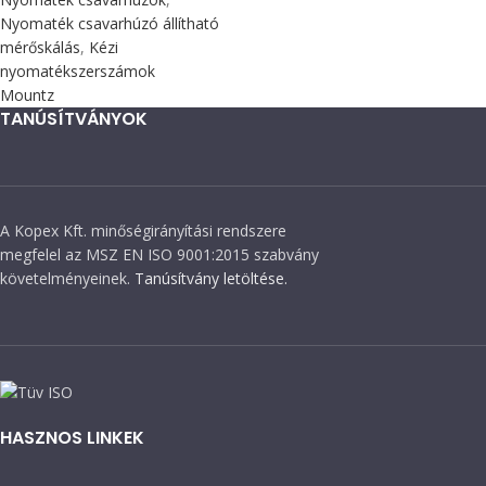
Nyomaték csavarhúzó állítható
mérőskálás
,
Kézi
nyomatékszerszámok
Mountz
TANÚSÍTVÁNYOK
A Kopex Kft. minőségirányítási rendszere
megfelel az MSZ EN ISO 9001:2015 szabvány
követelményeinek.
Tanúsítvány letöltése.
HASZNOS LINKEK