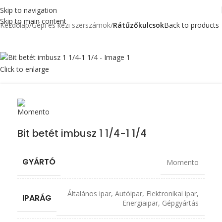
Skip to navigation
Skip to main content
Kezdőlap
Gépi és kézi szerszámok
Rátűzőkulcsok
Back to products
Click to enlarge
Bit betét imbusz 1 1/4-1 1/4
GYÁRTÓ
Momento
Általános ipar
,
Autóipar
,
Elektronikai ipar
,
IPARÁG
Energiaipar
,
Gépgyártás