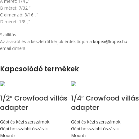
A méret: 1/4 „”
B méret: 7/32 ”
C dimenzió: 3/16 „”
D méret: 1/8 „”
Szállítás
Az árakról és a készletről kérjük érdeklődjön a
kopex@kopex.hu
email címen!
Kapcsolódó termékek
1/2″ Crowfood villás
1/4″ Crowfood villás
adapter
adapter
Gépi és kézi szerszámok
,
Gépi és kézi szerszámok
,
Gépi hosszabbítószárak
Gépi hosszabbítószárak
Mountz
Mountz