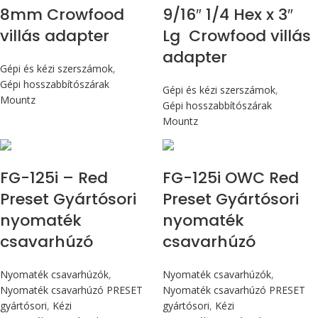
8mm Crowfood
9/16″ 1/4 Hex x 3″
villás adapter
Lg Crowfood villás
adapter
Gépi és kézi szerszámok
,
Gépi hosszabbítószárak
Gépi és kézi szerszámok
,
Mountz
Gépi hosszabbítószárak
Mountz
Max 14,1 Nm
Max 14,1 Nm
FG-125i – Red
FG-125i OWC Red
Preset Gyártósori
Preset Gyártósori
nyomaték
nyomaték
csavarhúzó
csavarhúzó
Nyomaték csavarhúzók
,
Nyomaték csavarhúzók
,
Nyomaték csavarhúzó PRESET
Nyomaték csavarhúzó PRESET
gyártósori
,
Kézi
gyártósori
,
Kézi