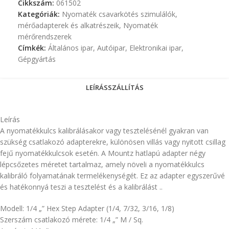
Cikkszám:
061502
Kategóriák:
Nyomaték csavarkötés szimulálók,
mérőadapterek és alkatrészeik
,
Nyomaték
mérőrendszerek
Címkék:
Általános ipar
,
Autóipar
,
Elektronikai ipar
,
Gépgyártás
LEÍRÁS
SZÁLLÍTÁS
Leírás
A nyomatékkulcs kalibrálásakor vagy tesztelésénél gyakran van
szükség csatlakozó adapterekre, különösen villás vagy nyitott csillag
fejű nyomatékkulcsok esetén. A Mountz hatlapú adapter négy
lépcsőzetes méretet tartalmaz, amely növeli a nyomatékkulcs
kalibráló folyamatának termelékenységét. Ez az adapter egyszerűvé
és hatékonnyá teszi a tesztelést és a kalibrálást ..
Modell: 1/4 „” Hex Step Adapter (1/4, 7/32, 3/16, 1/8)
Szerszám csatlakozó mérete: 1/4 „” M / Sq.