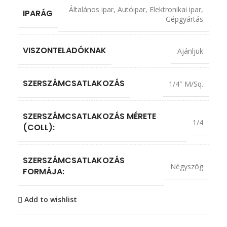
Általános ipar
,
Autóipar
,
Elektronikai ipar
,
IPARÁG
Gépgyártás
VISZONTELADÓKNAK
Ajánljuk
SZERSZÁMCSATLAKOZÁS
1/4″ M/Sq.
SZERSZÁMCSATLAKOZÁS MÉRETE
1/4
(COLL):
SZERSZÁMCSATLAKOZÁS
Négyszög
FORMÁJA:
Add to wishlist