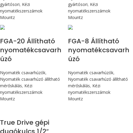
gyártósori
,
Kézi
gyártósori
,
Kézi
nyomatékszerszámok
nyomatékszerszámok
Mountz
Mountz
Max 226 cN.m
Max 90 cN.m
FGA-20 Állítható
FGA-8 Állítható
nyomatékcsavarh
nyomatékcsavarh
úzó
úzó
Nyomaték csavarhúzók
,
Nyomaték csavarhúzók
,
Nyomaték csavarhúzó állítható
Nyomaték csavarhúzó állítható
mérőskálás
,
Kézi
mérőskálás
,
Kézi
nyomatékszerszámok
nyomatékszerszámok
Mountz
Mountz
True Drive gépi
dugókulcs 1/2″