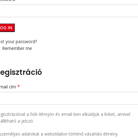
LOG IN
st your password?
Remember me
egisztráció
*
mail cím
gisztrációval a fiók létrejön és email-ben elküldjük a linket, amivel
állítható a jelszó.
személyes adatokat a weboldalon történő vásárlási élmény