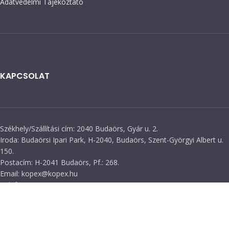
Adatvédelmi Tájékoztató
KAPCSOLAT
Székhely/Szállítási cím: 2040 Budaörs, Gyár u. 2.
Iroda: Budaörsi Ipari Park, H-2040, Budaörs, Szent-Györgyi Albert u.
150.
Postacím: H-2041 Budaörs, Pf.: 268.
Email: kopex@kopex.hu
Telefon: +36 23 880 871, +36 23 880 872
Mobil: +36 70 553 1034