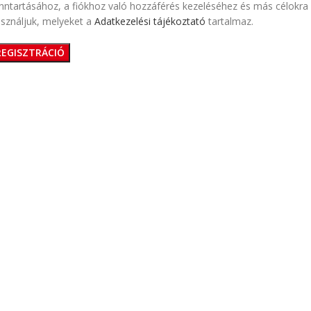
nntartásához, a fiókhoz való hozzáférés kezeléséhez és más célokra
sználjuk, melyeket a
Adatkezelési tájékoztató
tartalmaz.
REGISZTRÁCIÓ