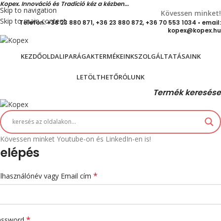
Kopex. Innováció és Tradíció kéz a kézben...
Skip to navigation
Kövessen minket!
Skip to main content
Telefon: +36 23 880 871, +36 23 880 872, +36 70 553 1034 • email:
kopex@kopex.hu
KEZDŐOLDAL
IPARÁGAK
TERMÉKEINK
SZOLGÁLTATÁSAINK
LETÖLTHETŐ
RÓLUNK
Termék keresése
Kövessen minket Youtube-on és LinkedIn-en is!
elépés
*
lhasználónév vagy Email cím
*
assword