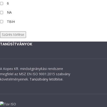
6
NA
TBIH
Szűrés törlése
TANÚSÍTVÁNYOK
A Kopex Kft. minőségirányítási rendszere
megfelel az MSZ EN ISO 9001:2015 szabvány
követelményeinek.
Tanúsítvány letöltése.