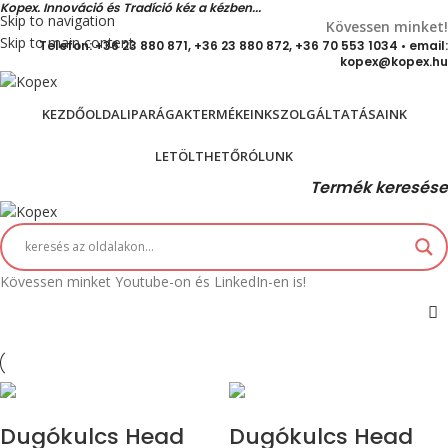
Kopex. Innováció és Tradíció kéz a kézben...
Skip to navigation
Kövessen minket!
Skip to main content
Telefon: +36 23 880 871, +36 23 880 872, +36 70 553 1034 • email:
kopex@kopex.hu
KEZDŐOLDAL
IPARÁGAK
TERMÉKEINK
SZOLGÁLTATÁSAINK
LETÖLTHETŐ
RÓLUNK
Termék keresése
Kövessen minket Youtube-on és LinkedIn-en is!
Dugókulcs Head
Dugókulcs Head