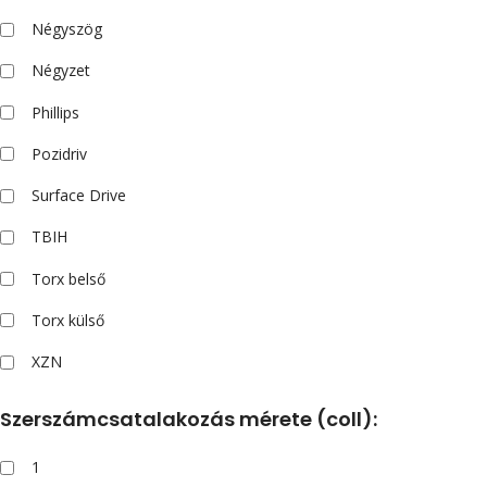
Négyszög
Négyzet
Phillips
Pozidriv
Surface Drive
TBIH
Torx belső
Torx külső
XZN
Szerszámcsatalakozás mérete (coll):
1