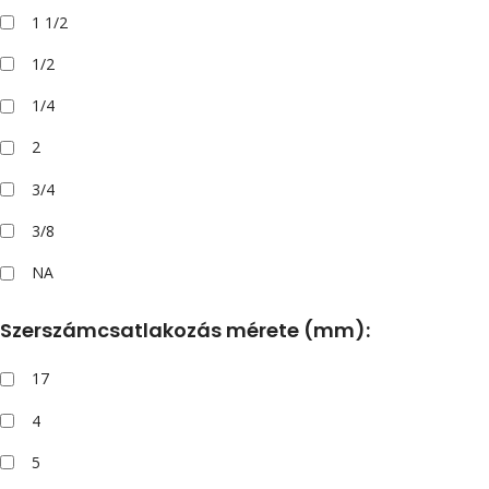
1 1/2
1/2
1/4
2
3/4
3/8
NA
Szerszámcsatlakozás mérete (mm):
17
4
5